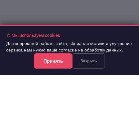
🍪 Мы используем cookies
Для корректной работы сайта, сбора статистики и улучшения
сервиса нам нужно ваше согласие на обработку данных.
!Информация на сайте не является публичной офертой.
Все права защищены. При использовании
Принять
Закрыть
материалов сайта обязательна гиперссылка.
Почта @arevera.ru
Политика конфиденциальности
Условия труда