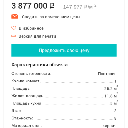
3 877 000
q
2
147 977
/м
q
Следить за изменением цены
В избранное
Версия для печати
Предложить свою цену
Характеристики объекта:
Построен
Степень готовности:
1
Кол-во комнат:
2
26.2 м
Площадь:
2
11.8 м
Жилая площадь:
2
5 м
Площадь кухни:
3
Этаж :
9
Этажность:
кирпич
Материал стен: