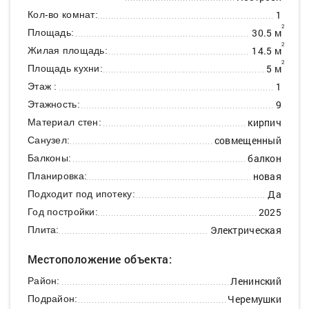
1
Кол-во комнат:
2
30.5 м
Площадь:
2
14.5 м
Жилая площадь:
2
5 м
Площадь кухни:
1
Этаж :
9
Этажность:
кирпич
Материал стен:
совмещенный
Санузел:
балкон
Балконы:
новая
Планировка:
Да
Подходит под ипотеку:
2025
Год постройки:
Электрическая
Плита:
Местоположение объекта:
Ленинский
Район:
Черемушки
Подрайон: