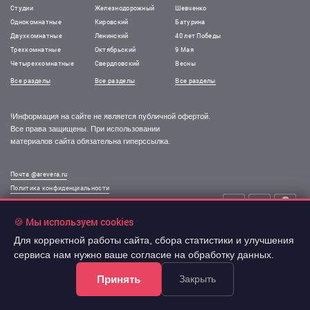
Студии
Железнодорожный
Шевченко
Однокомнатные
Кировский
Батурина
Двухкомнатные
Ленинский
40 лет Победы
Трехкомнатные
Октябрьский
9 Мая
Четырехкомнатные
Свердловский
Весны
Все разделы
Все разделы
Все разделы
!Информация на сайте не является публичной офертой.
Все права защищены. При использовании
материалов сайта обязательна гиперссылка.
Почта @arevera.ru
Политика конфиденциальности
Условия труда
Обработка персональных данных
🍪 Мы используем cookies
Карта сайта
Для корректной работы сайта, сбора статистики и улучшения
сервиса нам нужно ваше согласие на обработку данных.
© 2003-2026 “АРЕВЕРА-Недвижимость”
Принять
Закрыть