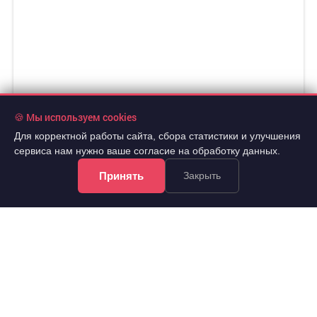
🍪 Мы используем cookies
Для корректной работы сайта, сбора статистики и улучшения
сервиса нам нужно ваше согласие на обработку данных.
Принять
Закрыть
8 190 000 руб.
2
114 706 руб./м
5 эт.
2
3-комн.
71.4 м
из 10
..
Ленинский, Амурская улица 24