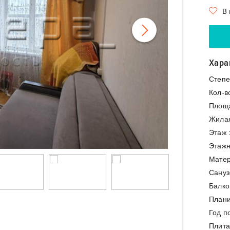
В
Хара
Степе
Кол-в
Площ
Жила
Этаж 
Этажн
Матер
Сануз
Балко
Плани
Год п
Плита