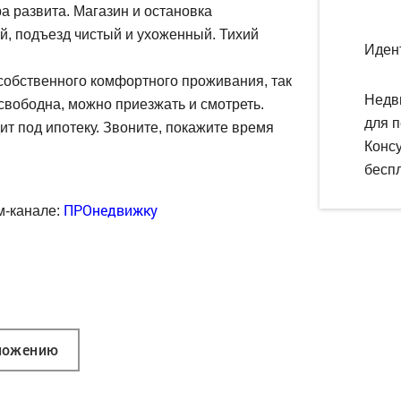
 развита. Магазин и остановка
й, подъезд чистый и ухоженный. Тихий
Иден
собственного комфортного проживания, так
Недв
 свободна, можно приезжать и смотреть.
для п
ит под ипотеку. Звоните, покажите время
Конс
беспл
ПРОнедвижку
м-канале:
ложению