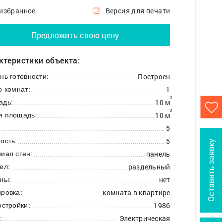
 избранное
Версия для печати
Предложить свою цену
ктеристики объекта:
Построен
нь готовности:
1
о комнат:
2
10 м
адь:
2
10 м
я площадь:
5
:
5
ость:
Оставить заявку
панель
иал стен:
раздельный
ел:
нет
ны:
комната в квартире
ровка:
1986
остройки:
Электрическая
: