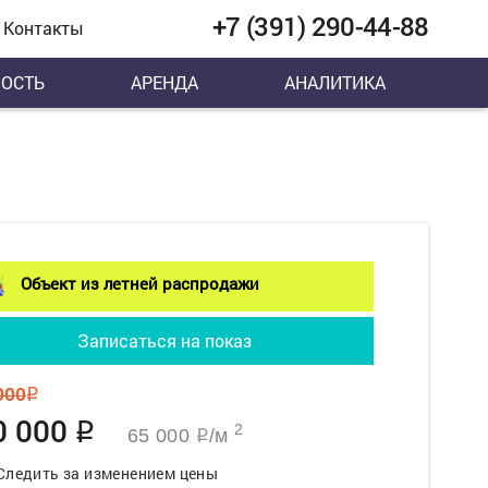
+7 (391) 290-44-88
Контакты
ОСТЬ
АРЕНДА
АНАЛИТИКА
Объект из летней распродажи
Записаться на показ
000
q
0 000
q
2
65 000
/м
q
Следить за изменением цены