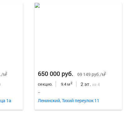
Еще
13
ф
650 000 руб.
2
2
./м
69 149 руб./м
2 эт.
2
секцио.
9.4 м
9
из 4
..
ца 1а
Ленинский, Тихий переулок 11