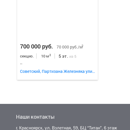
700 000 руб.
2
70 000 руб./м
5 эт.
2
секцио.
10 м
из 5
..
Советский, Партизана Железняка улица 11б
Наши контакты
г. Красноярск, ул. Взлетная, 59, БЦ “Титан”, 6 этаж