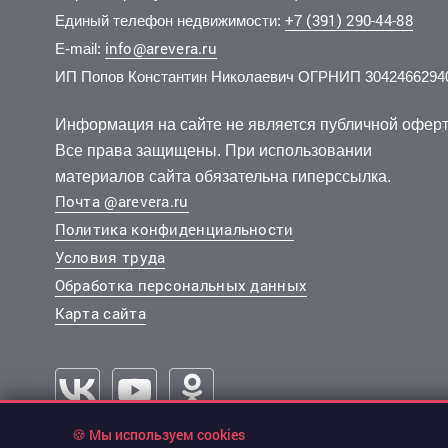
+7 (391) 290-44-88
Единый телефон недвижимости:
info@arevera.ru
E-mail:
ИП Попов Константин Николаевич ОГРНИП 3042466294
850 000 руб.
4 350 000 руб.
1 000 
4 279 
2
2
73 913 руб./м
137 224 руб./м
14 эт.
3 эт.
2
2
комнат.
1-комн.
31.7 м
11.5 м
комнат.
1-комн.
из 5
из 17
Информация на сайте не является публичной оферт
..
..
..
..
Все права защищены. При использовании
Ленинский, Шевченко улица 70а
Советский, Светлова улица 44
Советски
Советски
материалов сайта обязательна гиперссылка.
Почта @arevera.ru
Политика конфиденциальности
Условия труда
Обработка персональных данных
Карта сайта
🍪 Мы используем cookies