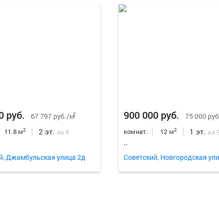
0 руб.
900 000 руб.
2
67 797 руб./м
75 000 руб
2 эт.
1 эт.
2
2
11.8 м
комнат.
12 м
из 9
из 
..
й, Джамбульская улица 2д
Советский, Новгородская ули