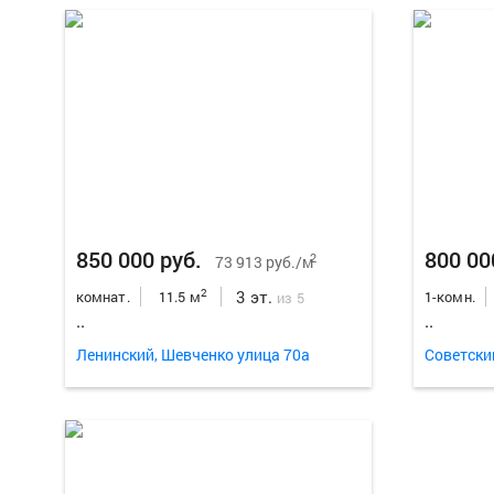
850 000 руб.
800 00
2
73 913 руб./м
3 эт.
2
комнат.
11.5 м
1-комн.
из 5
..
..
Ленинский, Шевченко улица 70а
Советски