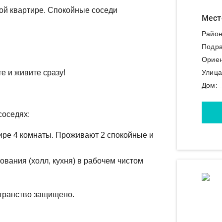
той квартире. Спокойные соседи
Мест
Район
Подра
Ориен
е и живите сразу!
Улица
Дом:
соседях:
тире 4 комнаты. Проживают 2 спокойные и
вания (холл, кухня) в рабочем чистом
транство защищено.