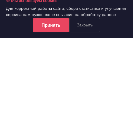
🍪 Мы используем cookies
Для корректной работы сайта, сбора статистики и улучшения
сервиса нам нужно ваше согласие на обработку данных.
Принять
Закрыть
4 900 000 руб.
2
136 490 руб./м
11 эт.
2
1-комн.
35.9 м
из 16
..
Советский, Молодежный проспект 19