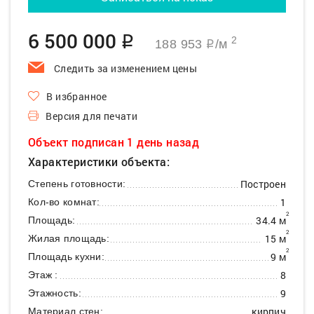
6 500 000
q
2
188 953
/м
q
Следить за изменением цены
В избранное
Версия для печати
Объект подписан 1 день назад
Характеристики объекта:
Построен
Степень готовности:
1
Кол-во комнат:
2
34.4 м
Площадь:
2
15 м
Жилая площадь:
2
9 м
Площадь кухни:
8
Этаж :
9
Этажность:
кирпич
Материал стен: