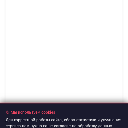
🍪 Мы используем cookies
Для корректной работы сайта, сбора статистики и улучшения
2 450 000 руб.
2
сервиса нам нужно ваше согласие на обработку данных.
48 228 руб./м