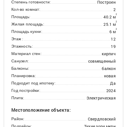
Построен
Степень готовности:
2
Кол-во комнат:
2
40.2 м
Площадь:
2
25.1 м
Жилая площадь:
2
6 м
Площадь кухни:
12
Этаж :
19
Этажность:
кирпич
Материал стен:
совмещенный
Санузел:
балкон
Балконы:
новая
Планировка:
Да
Подходит под ипотеку:
2024
Год постройки:
Электрическая
Плита:
Местоположение объекта:
Свердловский
Район:
Тихие зори мкрн
Подрайон: