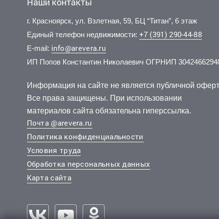
Наши контакты
г. Красноярск, ул. Взлетная, 59, БЦ “Титан”, 6 этаж
+7 (391) 290-44-88
Единый телефон недвижимости:
info@arevera.ru
E-mail:
ИП Попов Константин Николаевич ОГРНИП 3042466294
7 000 000 руб.
5 200 000 руб.
5 800 
4 800 
2
2
179 028 руб./м
125 908 руб./м
3 эт.
19 эт.
2
2
2-комн.
1-комн.
39.1 м
41.3 м
2-комн.
1-комн.
из 9
из 25
Информация на сайте не является публичной оферт
..
..
..
..
Все права защищены. При использовании
Свердловский, Судостроительная улица 27д
Центральный, Дубровинского улица 56
Свердлов
материалов сайта обязательна гиперссылка.
Почта @arevera.ru
Политика конфиденциальности
Условия труда
Обработка персональных данных
Карта сайта