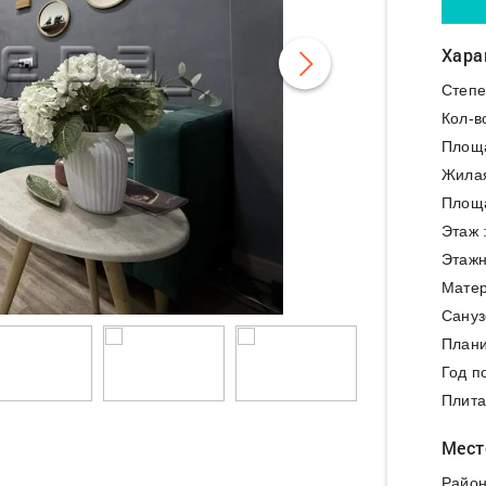
Хара
Степе
Кол-в
Площ
Жила
Площа
Этаж 
Этажн
Матер
Сануз
Плани
Год п
Плита
Мест
Район