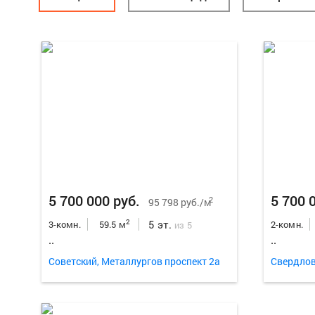
5 700 000 руб.
5 700 
2
95 798 руб./м
5 эт.
2
3-комн.
59.5 м
2-комн.
из 5
..
..
Советский, Металлургов проспект 2а