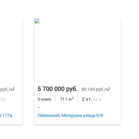
Еще
18
ф
5 700 000 руб.
2
2
 руб./м
80 169 руб./м
2 эт.
2
3-комн.
71.1 м
 25
из 4
..
а 177а
Ленинский, Мичурина улица 9/9