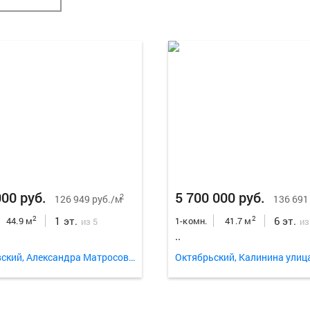
000 руб.
5 700 000 руб.
2
126 949 руб./м
136 691
1 эт.
6 эт.
2
2
44.9 м
1-комн.
41.7 м
из 5
из
..
Свердловский, Александра Матросова улица 12а
Октябрьский, Калинина улиц