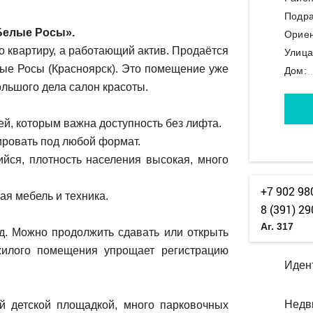
Подра
Белые Росы».
Ориен
о квартиру, а работающий актив. Продаётся
Улица
лые Росы (Красноярск). Это помещение уже
Дом:
ольшого дела салон красоты.
й, которым важна доступность без лифта.
ировать под любой формат.
ся, плотность населения высокая, много
+7 902 98
мая мебель и техника.
8 (391) 29
Аг. 317
д. Можно продолжить сдавать или открыть
жилого помещения упрощает регистрацию
Иден
Недв
й детской площадкой, много парковочных