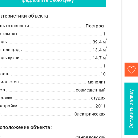
ктеристики объекта:
Построен
нь готовности:
1
о комнат:
2
39.4 м
адь:
2
13.4 м
я площадь:
2
14.7 м
дь кухни:
1
:
10
ость:
монолит
иал стен:
совмещенный
ел:
Оставить заявку
студия
ровка:
2011
остройки:
Электрическая
:
оположение объекта:
Свердловский
: