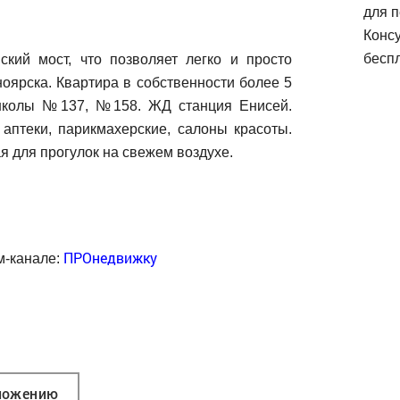
для п
Конс
беспл
кий мост, что позволяет легко и просто
оярска. Квартира в собственности более 5
 школы №137, №158. ЖД станция Енисей.
 аптеки, парикмахерские, салоны красоты.
 для прогулок на свежем воздухе.
ПРОнедвижку
м-канале:
ложению