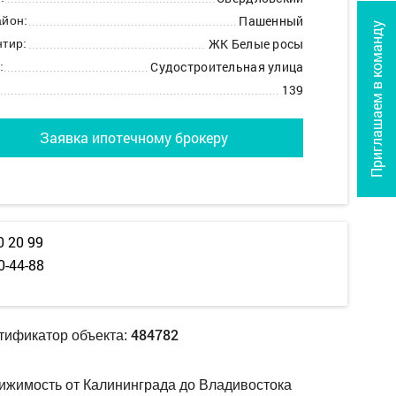
Пашенный
йон:
Приглашаем в команду
ЖК Белые росы
тир:
Судостроительная улица
:
139
Заявка ипотечному брокеру
0 20 99
0-44-88
484782
тификатор объекта:
ижимость от Калининграда до Владивостока