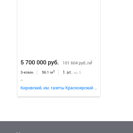
5 700 000 руб.
2
101 604 руб./м
1 эт.
2
3-комн.
56.1 м
из 5
..
Кировский, им. газеты Красноярский Рабочий проспект 75б