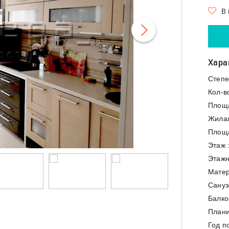
В
Хара
Степе
Кол-в
Площ
Жила
Площа
Этаж 
Этажн
Матер
Сануз
Балко
Плани
Год п