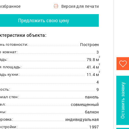
 избранное
Версия для печати
Предложить свою цену
ктеристики объекта:
Построен
нь готовности:
3
о комнат:
2
79.8 м
адь:
2
41.4 м
я площадь:
2
11.4 м
дь кухни:
4
:
Оставить заявку
9
ость:
панель
иал стен:
совмещенный
ел:
балкон
ны:
индивидуальная
ровка:
1997
остройки: