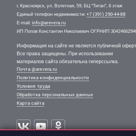
г. Красноярск, ул. Взлетная, 59, БЦ “Титан”, 6 этаж
+7 (391) 290-44-88
Единый телефон недвижимости:
info@arevera.ru
E-mail:
ИП Попов Константин Николаевич ОГРНИП 3042466294
15 100 000 руб.
6 200 000 руб.
2 500 
8 990 
2
2
167 116 руб./м
190 176 руб./м
11 эт.
8 эт.
2
2
3-комн.
1-комн.
79.4 м
37.1 м
4-комн.
2-комн.
из 9
из 22
Информация на сайте не является публичной оферт
..
..
..
..
Все права защищены. При использовании
Октябрьский, Академика Киренского улица 122
Советский, 78 Добровольческой Бригады улица 23
Краснояр
материалов сайта обязательна гиперссылка.
Почта @arevera.ru
Политика конфиденциальности
Условия труда
Обработка персональных данных
Карта сайта