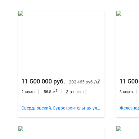
11 500 000 руб.
11 500
2
202 465 руб./м
2 эт.
2
2-комн.
56.8 м
3-комн.
из 17
..
..
Свердловский, Судостроительная улица 111к1