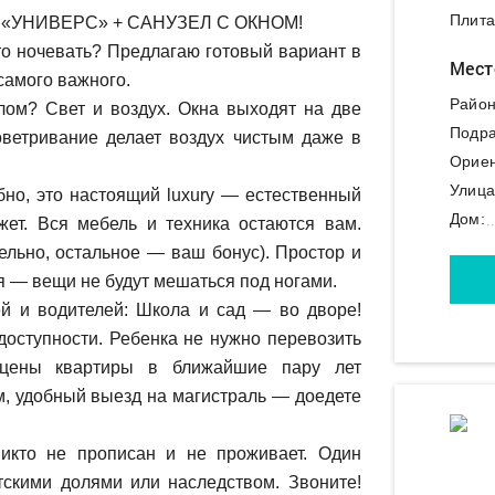
Плита
«УНИВЕРС» + САНУЗЕЛ С ОКНОМ!
сто ночевать? Предлагаю готовый вариант в
Мест
самого важного.
Район
лом? Свет и воздух. Окна выходят на две
Подра
оветривание делает воздух чистым даже в
Ориен
Улица
бно, это настоящий luxury — естественный
Дом:
жет. Вся мебель и техника остаются вам.
ельно, остальное — ваш бонус). Простор и
я — вещи не будут мешаться под ногами.
й и водителей: Школа и сад — во дворе!
доступности. Ребенка не нужно перевозить
 цены квартиры в ближайшие пару лет
м, удобный выезд на магистраль — доедете
икто не прописан и не проживает. Один
тскими долями или наследством. Звоните!