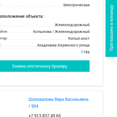
Электрическая
:
Приглашаем в команду
оположение объекта:
Железнодорожный
:
Копылова / Железнодорожный
йон:
Копыл.мост
тир:
Академика Киренского улица
:
118а
Заявка ипотечному брокеру
Шаповалова Вера Васильевна
/ 904
+7 913 837 49 65