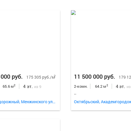
 000 руб.
11 500 000 руб.
2
175 305 руб./м
179 12
4 эт.
4 эт.
2
2
65.6 м
2-комн.
64.2 м
из 9
из
..
Железнодорожный, Менжинского улица 16а
Октябрьский, Академгородок