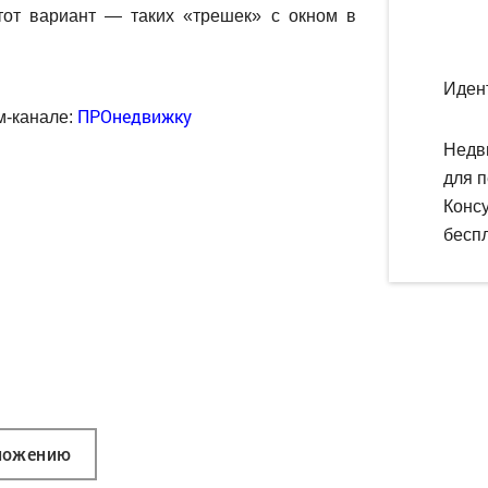
этот вариант — таких «трешек» с окном в
Иден
ПРОнедвижку
м-канале:
Недв
для п
Конс
беспл
ложению