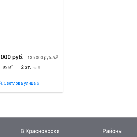
 000 руб.
2
135 000 руб./м
2 эт.
2
85 м
из 9
й, Светлова улица 6
В Красноярске
Районы