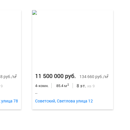
Еще
18
ф
11 500 000 руб.
2
2
8 руб./м
134 660 руб./м
8 эт.
2
4-комн.
85.4 м
 9
из 9
..
 улица 78
Советский, Светлова улица 12