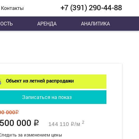
+7 (391) 290-44-88
Контакты
ОСТЬ
АРЕНДА
АНАЛИТИКА
Объект из летней распродажи
Записаться на показ
00 000
q
 500 000
q
2
144 110
/м
q
Следить за изменением цены