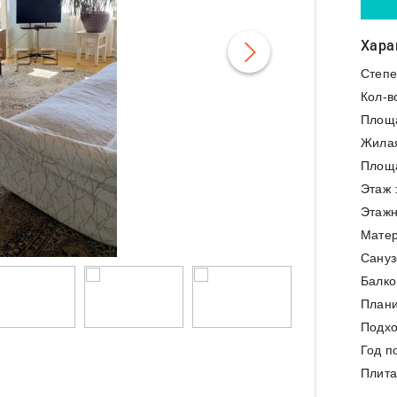
Хара
Степе
Кол-в
Площ
Жила
Площа
Этаж 
Этажн
Матер
Сануз
Балко
Плани
Подхо
Год п
Плита