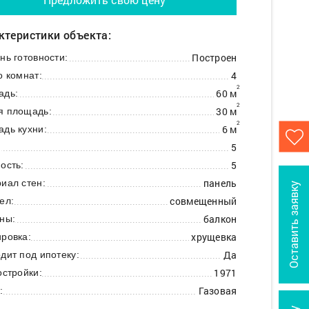
ктеристики объекта:
Построен
нь готовности:
4
о комнат:
2
60 м
адь:
2
30 м
я площадь:
2
6 м
дь кухни:
5
:
5
ость:
панель
иал стен:
Оставить заявку
совмещенный
ел:
балкон
ны:
хрущевка
ровка:
Да
дит под ипотеку:
1971
остройки:
Газовая
: