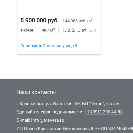
5 900 000 руб.
2
144 963 руб./м
1, 2, 3, ... эт.
2
1-комн.
40.7 м
из 9
..
Советский, Светлова улица 3
Наши контакты
г. Красноярск, ул. Взлетная, 59, БЦ “Титан”, 6 этаж
+7 (391) 290-44-88
Единый телефон недвижимости:
info@arevera.ru
E-mail:
ИП Попов Константин Николаевич ОГРНИП 3042466294
9 600 000 руб.
5 450 000 руб.
2 500 
2
2
160 000 руб./м
125 000 руб./м