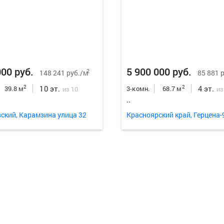
000 руб.
5 900 000 руб.
2
148 241 руб./м
85 881 
10 эт.
4 эт.
2
2
39.8 м
3-комн.
68.7 м
из 10
из
..
ский, Карамзина улица 32