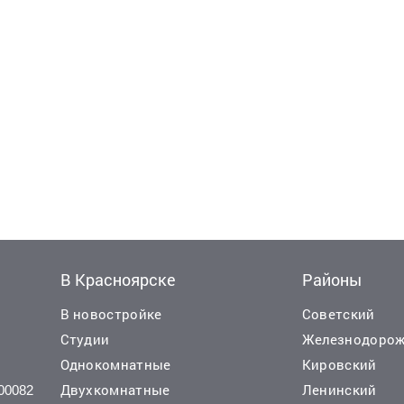
В Красноярске
Районы
В новостройке
Советский
Студии
Железнодоро
Однокомнатные
Кировский
Двухкомнатные
Ленинский
00082
000 руб.
6 200 000 руб.
2
41 736 руб./м
103 161