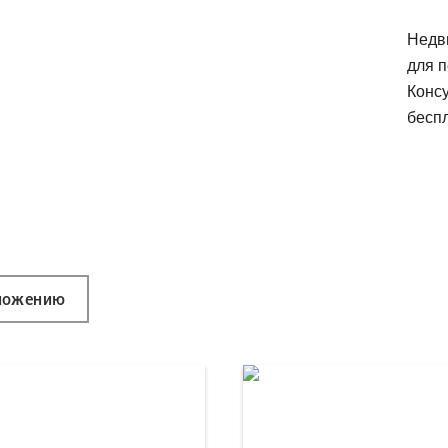
Недв
для п
Конс
беспл
ложению