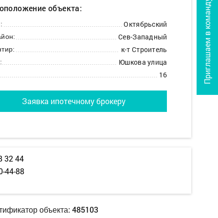
Приглашаем в команду
оположение объекта:
Октябрьский
:
Сев-Западный
йон:
к-т Строитель
тир:
Юшкова улица
:
16
Заявка ипотечному брокеру
8 32 44
0-44-88
485103
тификатор объекта: