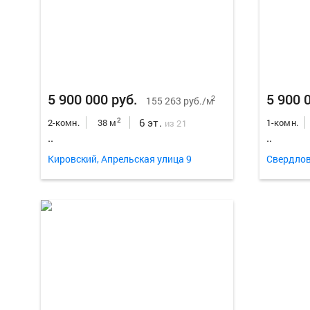
5 900 000 руб.
5 900 
2
155 263 руб./м
6 эт.
2
2-комн.
38 м
1-комн.
из 21
..
..
Кировский, Апрельская улица 9
Свердлов