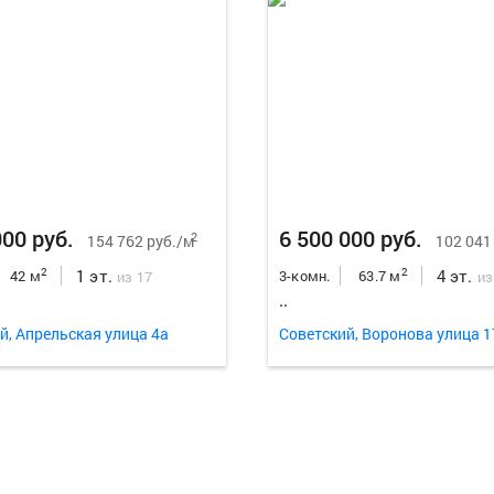
000 руб.
6 500 000 руб.
2
154 762 руб./м
102 041
1 эт.
4 эт.
2
2
42 м
3-комн.
63.7 м
из 17
из
..
й, Апрельская улица 4а
Советский, Воронова улица 1