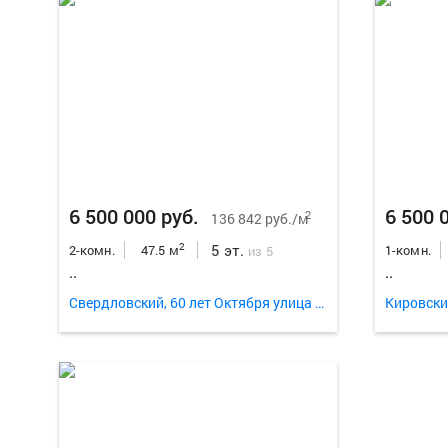
6 500 000 руб.
6 500 
2
136 842 руб./м
5 эт.
2
2-комн.
47.5 м
1-комн.
из 5
..
..
Свердловский, 60 лет Октября улица 56
Кировски