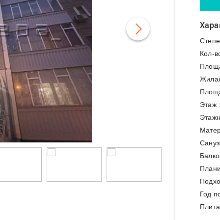
Хара
Степе
Кол-в
Площ
Жила
Площа
Этаж 
Этажн
Матер
Сануз
Балко
Плани
Подхо
Год п
Плита