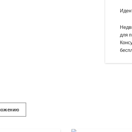
Иден
Недв
для п
Конс
беспл
ложению