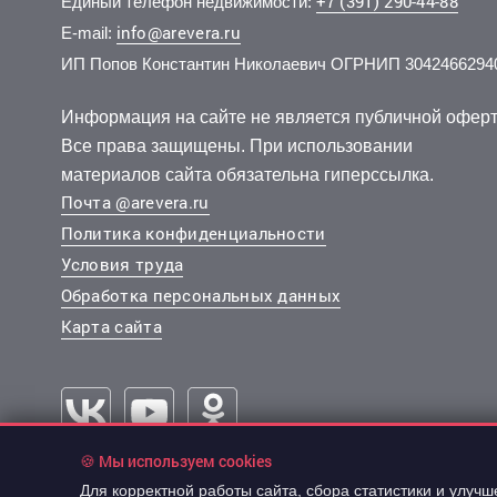
+7 (391) 290-44-88
Единый телефон недвижимости:
info@arevera.ru
E-mail:
ИП Попов Константин Николаевич ОГРНИП 3042466294
12 500 000 руб.
5 300 000 руб.
10 700
4 000 
2
2
85 761 руб./м
179 083 руб./м
9 эт.
1 эт.
2
2
2-комн.
3-комн.
69.8 м
61.8 м
3-комн.
1-комн.
из 9
из 5
Информация на сайте не является публичной оферт
..
..
..
..
Все права защищены. При использовании
Советский, Авиаторов улица 29
Кировский, Алёши Тимошенкова улица 78а
материалов сайта обязательна гиперссылка.
Почта @arevera.ru
Политика конфиденциальности
Условия труда
Обработка персональных данных
Карта сайта
🍪 Мы используем cookies
10 500 000 руб.
14 300
2
150 215 руб./м
Для корректной работы сайта, сбора статистики и улуч
© 2003-2026 “АРЕВЕРА-Недвижимость”