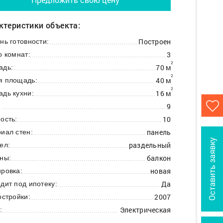
ктеристики объекта:
Построен
нь готовности:
3
о комнат:
2
70 м
адь:
2
40 м
я площадь:
2
16 м
дь кухни:
9
:
10
ость:
панель
иал стен:
Оставить заявку
раздельный
ел:
балкон
ны:
новая
ровка:
Да
дит под ипотеку:
2007
остройки:
Электрическая
: