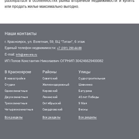
разобраться в особенностях рынка вторичной недвижимости и купить
или продать жилье максимально выгодно.
Наши контакты
г. Красноярск, ул. Взлетная, 59, БЦ “Титан”, 6 этаж
Единый телефон недвижимости:
+7 (391) 290-44-88
E-mail:
info@arevera.ru
ИП Попов Константин Николаевич ОГРНИП 304246629400082
В Красноярске
Районы
Улицы
В новостройке
Советский
Судостроительная
Студии
Железнодорожный
Шевченко
Однокомнатные
Кировский
Батурина
Двухкомнатные
Ленинский
40 лет Победы
Трехкомнатные
Октябрьский
9 Мая
Четырехкомнатные
Свердловский
Весны
Все разделы
Все разделы
Все разделы