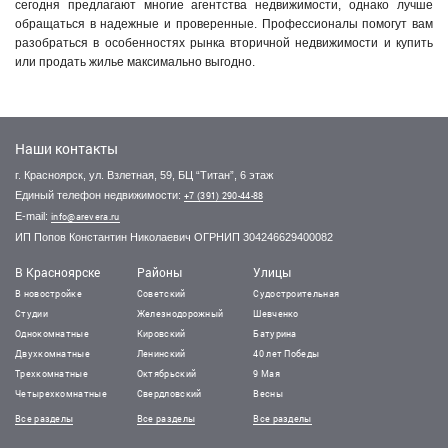
сегодня предлагают многие агентства недвижимости, однако лучше
обращаться в надежные и проверенные. Профессионалы помогут вам
разобраться в особенностях рынка вторичной недвижимости и купить
или продать жилье максимально выгодно.
Наши контакты
г. Красноярск, ул. Взлетная, 59, БЦ “Титан”, 6 этаж
Единый телефон недвижимости:
+7 (391) 290-44-88
E-mail:
info@arevera.ru
ИП Попов Константин Николаевич ОГРНИП 304246629400082
В Красноярске
Районы
Улицы
В новостройке
Советский
Судостроительная
Студии
Железнодорожный
Шевченко
Однокомнатные
Кировский
Батурина
Двухкомнатные
Ленинский
40 лет Победы
Трехкомнатные
Октябрьский
9 Мая
Четырехкомнатные
Свердловский
Весны
Все разделы
Все разделы
Все разделы