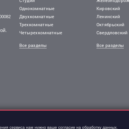
Студии
Железнодоро
Однокомнатные
Кировский
Двухкомнатные
Ленинский
00082
Трехкомнатные
Октябрьский
ой.
Четырехкомнатные
Свердловский
Все разделы
Все разделы
шения сервиса нам нужно ваше согласие на обработку данных.