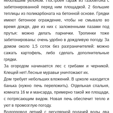
небольшим уклоном. Построен гараж из газобетона с
забетонированной перед ним площадкой. 2 большие
теплицы из поликарбоната на бетонной основе. Грядки
имеют бетонное ограждение, чтобы не смывало во
время дождя, две из них с заложенными пазами под
прутья: можно делать парнички. Тропинки тоже
забетонированы: очень удобно в дождливую погоду. За
домом около 1,5 соток без разграничителей: можно
сажать картофель, либо сделать дополнительные
грядки.
За огородом начинается лес с грибами и черникой.
Клещей нет! Лесные муравьи уничтожают их.
Дом требует небольших вложений. В цоколе находится
банька (нужно печь переложить). Отдельная спальня,
комната 16 м и мансарда, примерно такой же площади,
с потрясающим видом. Новая печь обеспечит тепло и
уют в промозглую погоду.
Водопровод летний с регулярной подачей воды два