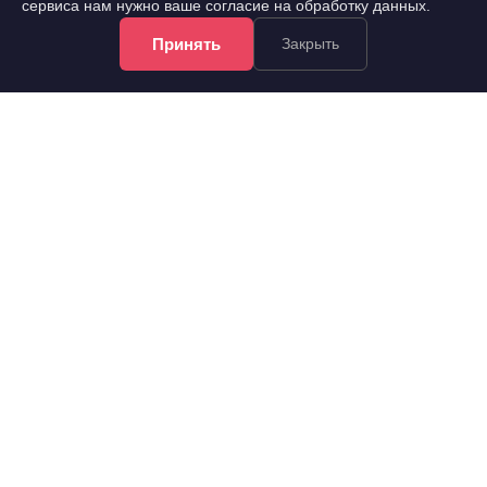
сервиса нам нужно ваше согласие на обработку данных.
13 сот.
Земельный участок
Принять
Закрыть
Участок в районе кп. Синегорье