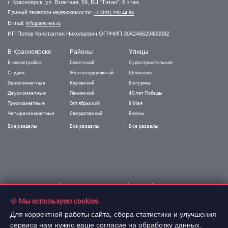
г. Красноярск, ул. Взлетная, 59, БЦ “Титан”, 6 этаж
Единый телефон недвижимости:
+7 (391) 290-44-88
E-mail:
info@arevera.ru
ИП Попов Константин Николаевич ОГРНИП 304246629400082
В Красноярске
Районы
Улицы
В новостройке
Советский
Судостроительная
Студии
Железнодорожный
Шевченко
Однокомнатные
Кировский
Батурина
Двухкомнатные
Ленинский
40 лет Победы
Трехкомнатные
Октябрьский
9 Мая
Четырехкомнатные
Свердловский
Весны
Все разделы
Все разделы
Все разделы
!Информация на сайте не является публичной офертой.
Все права защищены. При использовании
🍪 Мы используем cookies
материалов сайта обязательна гиперссылка.
Для корректной работы сайта, сбора статистики и улучшения
сервиса нам нужно ваше согласие на обработку данных.