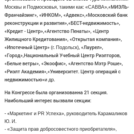
«МИЭЛЬ-
Москвы и Подмосковья, такими как: «САВВА»,
Франчайзинг», «ИНКОМ», «Адвекс»,
«Московский банк
реконструкции и развития»,
«БЕСТ-недвижимость»
,
«Кредит - Центр»,
«Агентство Пенаты», «Центр
Жилищного Кредитования», «Открытая компания»,
«
Ипотечный Центр
»
,
«Лаурел»,
(г. Подольск)
«Город»,
Национальный Учебный Центр Риэлторов
,
«Белые ветры», «Экоофис»
,
«Агентство Мэтр Роше»,
«Риэлт Академия»,
«Университет. Центр операций с
недвижимостью»
и др.
На Конгрессе была организованна 21 секция.
Наибольший интерес вызвали секции:
-
«
Маркетинг и
PR
Успеха», руководитель Карамаликов
Ю. И.
- «Защита прав добросовестного приобретателя»,