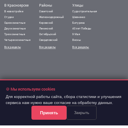
В Красноярске
Районы
Улицы
В новостройке
Советский
Судостроительная
Студии
Железнодорожный
Шевченко
Однокомнатные
Кировский
Батурина
Двухкомнатные
Ленинский
40 лет Победы
Трехкомнатные
Октябрьский
9 Мая
Четырехкомнатные
Свердловский
Весны
Все разделы
Все разделы
Все разделы
🍪 Мы используем cookies
Для корректной работы сайта, сбора статистики и улучшения
сервиса нам нужно ваше согласие на обработку данных.
Принять
Закрыть