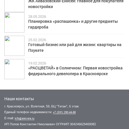
ЖК Айвазовский-Енисей: главное для покупателя
новостройки
28.05.2026
Планировка «распашонка» и другие предметы
гардероба
25.02.2026
Готовый бизнес или рай для жизни: квартиры на
Пхукете
19.02.2026
«РАСЦВЕТАЙ» в Солнечном: Первая новостройка
федерального девелопера в Красноярске
Наши контакты
г. Красноярск, ул. Взлетная, 59, БЦ “Титан”, 6 этаж
Единый телефон недвижимости:
+7 (391) 290-44-88
E-mail:
info@arevera.ru
ИП Попов Константин Николаевич ОГРНИП 304246629400082