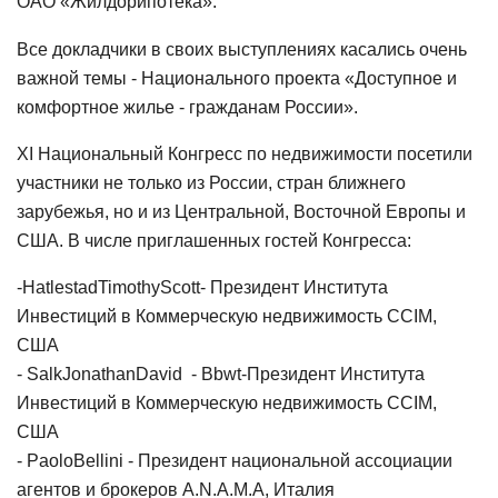
ОАО «Жилдорипотека».
Все докладчики в своих выступлениях касались очень
важной темы - Национального проекта «Доступное и
комфортное жилье - гражданам России».
Х
I
Национальный Конгресс по недвижимости посетили
участники не только из России, стран ближнего
зарубежья, но и из Центральной, Восточной Европы и
США. В числе приглашенных гостей Конгресса:
-
Hatlestad
Timothy
Scott
- Президент Института
Инвестиций в Коммерческую недвижимость
CCIM
,
США
-
Salk
Jonathan
David
-
Bbwt
-
Президент Института
Инвестиций в Коммерческую недвижимость
CCIM
,
США
-
Paolo
Bellini
- Президент национальной ассоциации
агентов и брокеров
A
.
N
.
A
.
M
.
A
, Италия