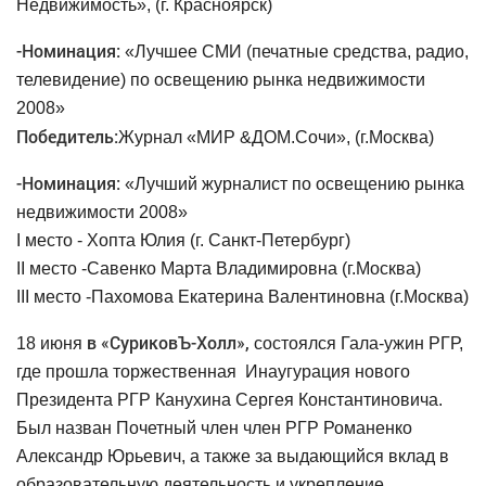
Недвижимость», (г. Красноярск)
-
Номинация:
«Лучшее СМИ (печатные средства, радио,
телевидение) по освещению рынка недвижимости
2008»
Победитель:
Журнал «МИР &ДОМ.Сочи», (г.Москва)
-
Номинация:
«Лучший журналист по освещению рынка
недвижимости 2008»
I
место - Хопта Юлия (г. Санкт-Петербург)
II
место -
Савенко Марта Владимировна (г.Москва)
III
место -
Пахомова Екатерина Валентиновна (г.Москва)
в «СуриковЪ-Холл»,
18 июня
состоялся Гала-ужин РГР,
где прошла торжественная
Инаугурация нового
Президента РГР Канухина Сергея Константиновича.
Был назван Почетный член член РГР Романенко
Александр Юрьевич, а также за выдающийся вклад в
образовательную деятельность и укрепление