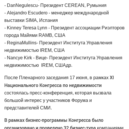
-
Dan
Negulescu
- Президент
CEREAN
, Румыния
-
Alejandro Escudero - менеджер
международной
выставки
SIMA
, Испания
-
Kinney Teresa Lynn
- Президент ассоциации Риэлторов
города Майями
RAMB
, США
-
Regina
Mullins
-
Президент Института Управления
недвижимостью IREM, США
-
Nancye Kirk
- Вице-
Президент Института Управления
недвижимостью
IREM, США
др.
Х
I
После Пленарного заседания 17 июня, в рамках
Национального Конгресса по недвижимости
состоялась пресс-конференция, которая вызвала
большой интерес у участников Форума и
представителей СМИ.
В рамках бизнес-программы Конгресса было
организовано и проведено 32 бизнес-тура
компаниями