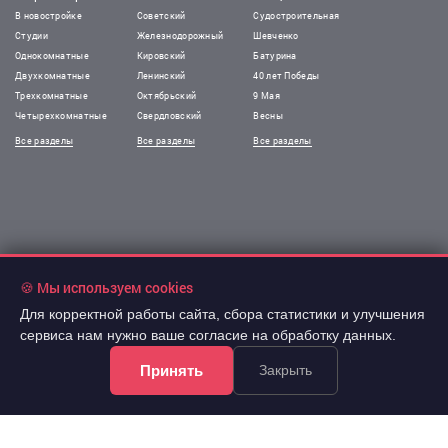
В новостройке
Советский
Судостроительная
Студии
Железнодорожный
Шевченко
Однокомнатные
Кировский
Батурина
Двухкомнатные
Ленинский
40 лет Победы
Трехкомнатные
Октябрьский
9 Мая
Четырехкомнатные
Свердловский
Весны
Все разделы
Все разделы
Все разделы
!Информация на сайте не является публичной офертой.
🍪 Мы используем cookies
Все права защищены. При использовании
материалов сайта обязательна гиперссылка.
Для корректной работы сайта, сбора статистики и улучшения
сервиса нам нужно ваше согласие на обработку данных.
Принять
Закрыть
Почта @arevera.ru