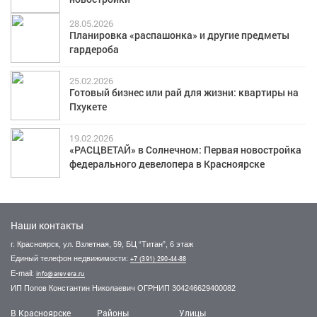
28.05.2026
Планировка «распашонка» и другие предметы
гардероба
25.02.2026
Готовый бизнес или рай для жизни: квартиры на
Пхукете
19.02.2026
«РАСЦВЕТАЙ» в Солнечном: Первая новостройка
федерального девелопера в Красноярске
Наши контакты
г. Красноярск, ул. Взлетная, 59, БЦ “Титан”, 6 этаж
Единый телефон недвижимости:
+7 (391) 290-44-88
E-mail:
info@arevera.ru
ИП Попов Константин Николаевич ОГРНИП 304246629400082
В Красноярске
Районы
Улицы