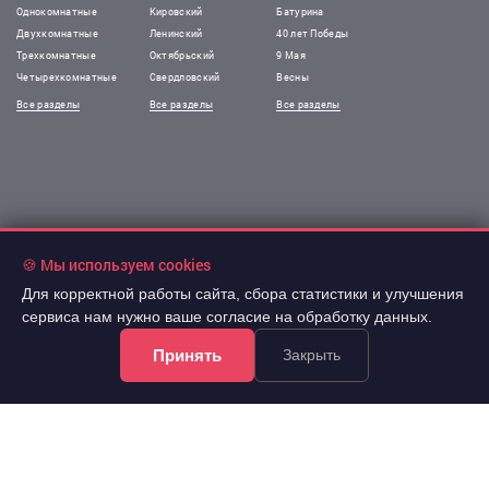
Однокомнатные
Кировский
Батурина
Двухкомнатные
Ленинский
40 лет Победы
Трехкомнатные
Октябрьский
9 Мая
Четырехкомнатные
Свердловский
Весны
Все разделы
Все разделы
Все разделы
!Информация на сайте не является публичной офертой.
🍪 Мы используем cookies
Все права защищены. При использовании
материалов сайта обязательна гиперссылка.
Для корректной работы сайта, сбора статистики и улучшения
сервиса нам нужно ваше согласие на обработку данных.
Принять
Закрыть
Почта @arevera.ru
Политика конфиденциальности
Условия труда
Обработка персональных данных