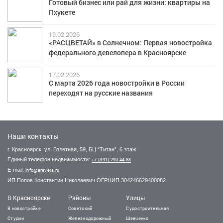
Готовый бизнес или рай для жизни: квартиры на
Пхукете
19.02.2026
«РАСЦВЕТАЙ» в Солнечном: Первая новостройка
федерального девелопера в Красноярске
17.02.2026
С марта 2026 года новостройки в России
переходят на русские названия
Наши контакты
г. Красноярск, ул. Взлетная, 59, БЦ “Титан”, 6 этаж
Единый телефон недвижимости:
+7 (391) 290-44-88
E-mail:
info@arevera.ru
ИП Попов Константин Николаевич ОГРНИП 304246629400082
В Красноярске
Районы
Улицы
В новостройке
Советский
Судостроительная
Студии
Железнодорожный
Шевченко