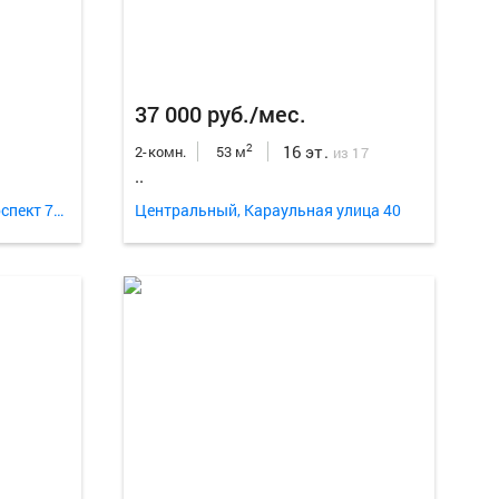
Еще
9
фо
37 000 руб./мес.
16 эт.
2
2-комн.
53 м
из 17
..
Октябрьский, Свободный проспект 72а
Центральный, Караульная улица 40
Еще
10
ф