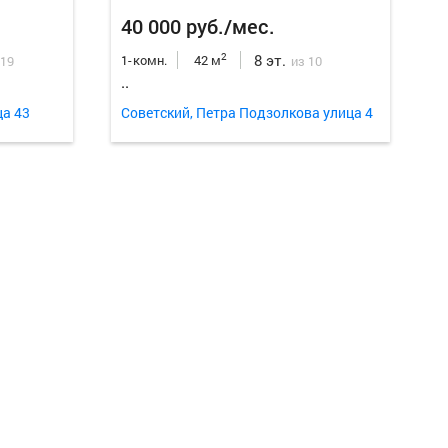
40 000 руб./мес.
8 эт.
2
1-комн.
42 м
 19
из 10
..
ца 43
Советский, Петра Подзолкова улица 4
Еще
10
ф