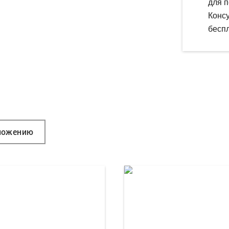
для п
Конс
беспл
ложению