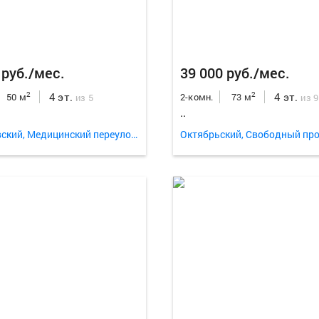
 руб./мес.
39 000 руб./мес.
4 эт.
4 эт.
2
2
50 м
2-комн.
73 м
из 5
из 9
..
Свердловский, Медицинский переулок 13