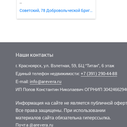
..
Советский, 78 Добровольческой Бригады улица 40
Наши контакты
г. Красноярск, ул. Взлетная, 59, БЦ “Титан”, 6 этаж
+7 (391) 290-44-88
Единый телефон недвижимости:
info@arevera.ru
E-mail:
ИП Попов Константин Николаевич ОГРНИП 3042466294
55 000 руб./мес.
5 000 руб./мес.
45 000
39 000
1 эт.
5 эт.
2
2
3-комн.
1-комн.
75.8 м
12 м
3-комн.
2-комн.
из 1
из 19
Информация на сайте не является публичной оферт
..
..
..
..
Все права защищены. При использовании
Свердловский, Свердловская улица 6е
Октябрьский, Свободный проспект 77а/43
Советски
материалов сайта обязательна гиперссылка.
Почта @arevera.ru