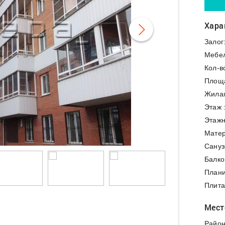
Хара
Залог
Мебе
Кол-в
Площ
Жила
Этаж 
Этажн
Матер
Сануз
Балко
Плани
Плита
Мест
Район