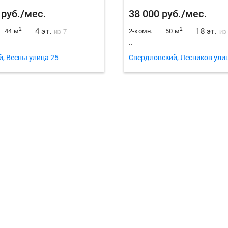
 руб./мес.
38 000 руб./мес.
4 эт.
18 эт.
2
2
44 м
2-комн.
50 м
из 7
из
..
й, Весны улица 25
Свердловский, Лесников ули