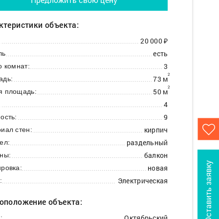
ктеристики объекта:
20 000 ₽
:
есть
ль
3
о комнат:
2
73 м
адь:
2
50 м
я площадь:
4
:
9
ость:
кирпич
иал стен:
раздельный
ел:
балкон
ны:
Оставить заявку
новая
ровка:
Электрическая
:
оположение объекта:
Октябрьский
: