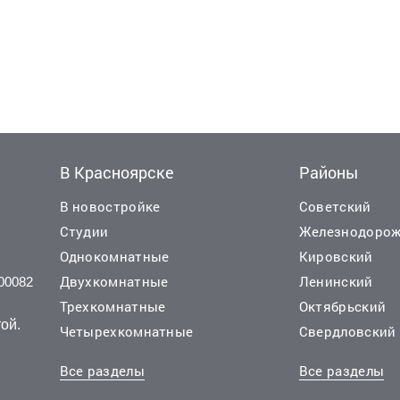
В Красноярске
Районы
В новостройке
Советский
Студии
Железнодоро
Однокомнатные
Кировский
Двухкомнатные
Ленинский
00082
 руб./мес.
 руб./мес.
45 000 руб./мес.
Трехкомнатные
Октябрьский
11 эт.
4 эт.
14 эт.
2
2
2
74 м
73 м
2-комн.
70 м
из 9
из 25
из
ой.
Четырехкомнатные
Свердловский
..
й, Алексеева улица 46
Октябрьский, Свободный проспект 72а
Все разделы
Все разделы