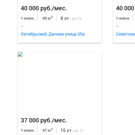
40 000 руб./мес.
40 000
8 эт.
2
1-комн.
45 м
1-комн.
из 16
..
..
Октябрьский, Дачная улица 35а
Советски
37 000 руб./мес.
15 эт.
2
1-комн.
47 м
из 17