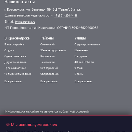
Наши контакты
г. Красноярск, ул. Взлетная, 59, БЦ “Титан”, 6 этаж
Единый телефон недвижимости:
+7 (391) 290-44-88
E-mail:
info@arevera.ru
ИП Попов Константин Николаевич ОГРНИП 304246629400082
В Красноярске
Районы
Улицы
В новостройке
Советский
Судостроительная
Студии
Железнодорожный
Шевченко
Однокомнатные
Кировский
Батурина
Двухкомнатные
Ленинский
40 лет Победы
Трехкомнатные
Октябрьский
9 Мая
Четырехкомнатные
Свердловский
Весны
Все разделы
Все разделы
Все разделы
!Информация на сайте не является публичной офертой.
Все права защищены. При использовании
материалов сайта обязательна гиперссылка.
🍪 Мы используем cookies