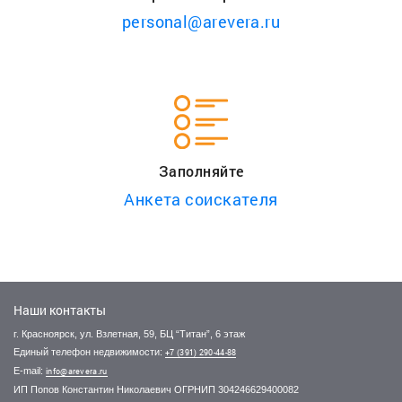
personal@arevera.ru
Заполняйте
Анкета соискателя
Наши контакты
г. Красноярск, ул. Взлетная, 59, БЦ “Титан”, 6 этаж
Единый телефон недвижимости:
+7 (391) 290-44-88
E-mail:
info@arevera.ru
ИП Попов Константин Николаевич ОГРНИП 304246629400082