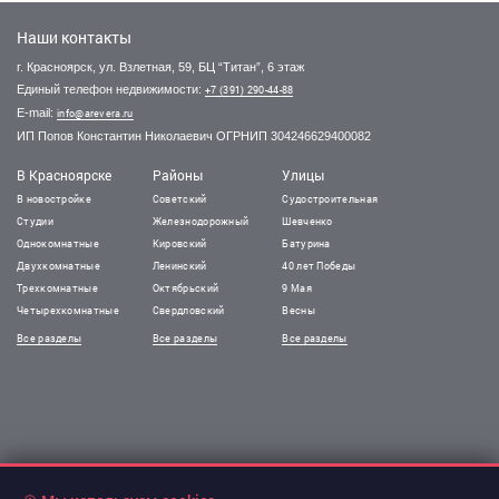
Наши контакты
г. Красноярск, ул. Взлетная, 59, БЦ “Титан”, 6 этаж
Единый телефон недвижимости:
+7 (391) 290-44-88
E-mail:
info@arevera.ru
ИП Попов Константин Николаевич ОГРНИП 304246629400082
В Красноярске
Районы
Улицы
В новостройке
Советский
Судостроительная
Студии
Железнодорожный
Шевченко
Однокомнатные
Кировский
Батурина
Двухкомнатные
Ленинский
40 лет Победы
Трехкомнатные
Октябрьский
9 Мая
Четырехкомнатные
Свердловский
Весны
Все разделы
Все разделы
Все разделы