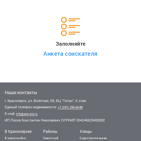
Заполняйте
Анкета соискателя
Наши контакты
г. Красноярск, ул. Взлетная, 59, БЦ “Титан”, 6 этаж
Единый телефон недвижимости:
+7 (391) 290-44-88
E-mail:
info@arevera.ru
ИП Попов Константин Николаевич ОГРНИП 304246629400082
В Красноярске
Районы
Улицы
В новостройке
Советский
Судостроительная