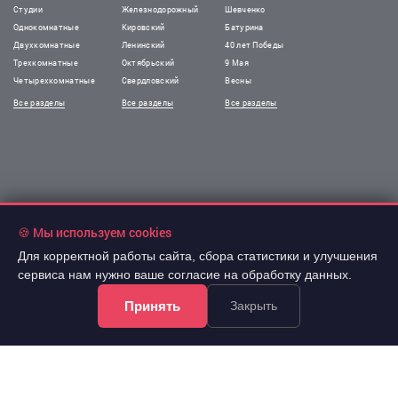
Студии
Железнодорожный
Шевченко
Однокомнатные
Кировский
Батурина
Двухкомнатные
Ленинский
40 лет Победы
Трехкомнатные
Октябрьский
9 Мая
Четырехкомнатные
Свердловский
Весны
Все разделы
Все разделы
Все разделы
🍪 Мы используем cookies
Для корректной работы сайта, сбора статистики и улучшения
!Информация на сайте не является публичной офертой.
сервиса нам нужно ваше согласие на обработку данных.
Все права защищены. При использовании
Принять
материалов сайта обязательна гиперссылка.
Закрыть