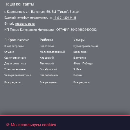
Наши контакты
г. Красноярск, ул. Взлетная, 59, БЦ “Титан”, 6 этаж
Единый телефон недвижимости:
+7 (391) 290-44-88
E-mail:
info@arevera.ru
ИП Попов Константин Николаевич ОГРНИП 304246629400082
В Красноярске
Районы
Улицы
В новостройке
Советский
Судостроительная
Студии
Железнодорожный
Шевченко
Однокомнатные
Кировский
Батурина
Двухкомнатные
Ленинский
40 лет Победы
Трехкомнатные
Октябрьский
9 Мая
Четырехкомнатные
Свердловский
Весны
Все разделы
Все разделы
Все разделы
🍪 Мы используем cookies