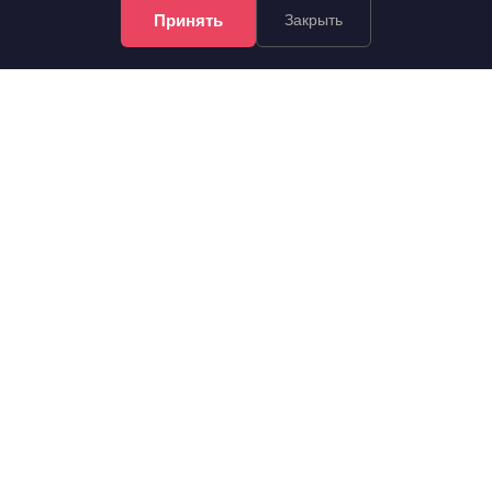
8 эт.
2
3-комн.
72.8 м
из 9
Принять
Закрыть
..
Советский, Металлургов проспект 14