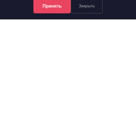
Принять
Закрыть
6 650 000 руб.
2
164 198 руб./м
4 эт.
2
2-комн.
40.5 м
из 5
..
Железнодорожный, Профсоюзов улица 38