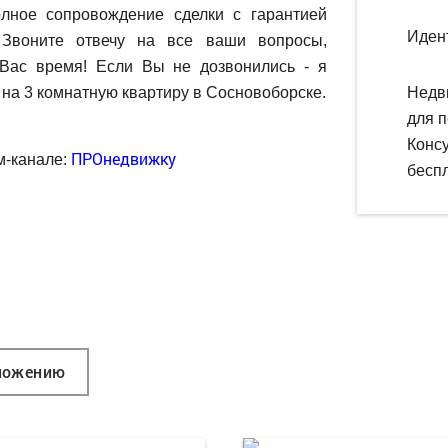
олное сопровождение сделки с гарантией
Иден
 Звоните отвечу на все ваши вопросы,
Вас время! Если Вы не дозвонились - я
на 3 комнатную квартиру в Сосновоборске.
Недв
для п
Конс
ПРОнедвижку
м-канале:
беспл
ложению