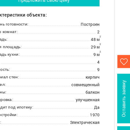
ктеристики объекта:
Построен
нь готовности:
2
о комнат:
2
48 м
адь:
2
29 м
я площадь:
2
9 м
дь кухни:
4
:
9
ость:
кирпич
иал стен:
Оставить заявку
совмещенный
ел:
балкон
ны:
улучшенная
ровка:
Да
дит под ипотеку:
1970
остройки:
Электрическая
: