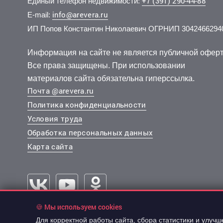
+7 (391) 290-44-88
Единый телефон недвижимости:
info@arevera.ru
E-mail:
ИП Попов Константин Николаевич ОГРНИП 3042466294
4 150 000 руб.
6 990 000 руб.
6 400 
5 600 
2
2
86 458 руб./м
107 209 руб./м
2 эт.
2 эт.
2
2
2-комн.
2-комн.
48 м
65.2 м
2-комн.
3-комн.
из 5
из 4
Информация на сайте не является публичной оферт
..
..
..
..
Все права защищены. При использовании
Кировский, Транзитная улица 58
Красноярский край, Береговая улица 40
Советски
Кировски
материалов сайта обязательна гиперссылка.
Почта @arevera.ru
Политика конфиденциальности
Условия труда
Обработка персональных данных
Карта сайта
🍪 Мы используем cookies
13 632 000 руб.
2
284 000 руб./м
Для корректной работы сайта, сбора статистики и улуч
© 2003-2026 “АРЕВЕРА-Недвижимость”