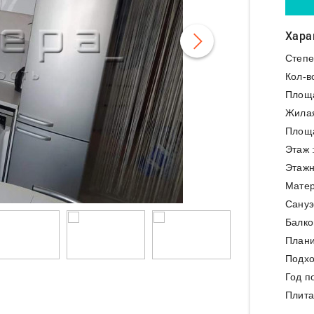
Хара
Степе
Кол-в
Площ
Жила
Площа
Этаж 
Этажн
Матер
Сануз
Балко
Плани
Подхо
Год п
Плита