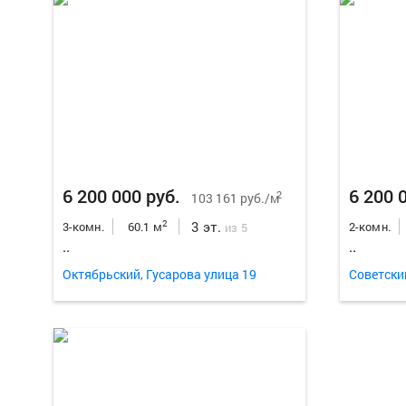
6 200 000 руб.
6 200 
2
103 161 руб./м
3 эт.
2
3-комн.
60.1 м
2-комн.
из 5
..
..
Октябрьский, Гусарова улица 19