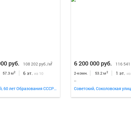
000 руб.
6 200 000 руб.
2
108 202 руб./м
116 541
6 эт.
1 эт.
2
2
57.3 м
2-комн.
53.2 м
из 10
из
..
Советский, 60 лет Образования СССР проспект 38д
Советский, Соколовская улиц