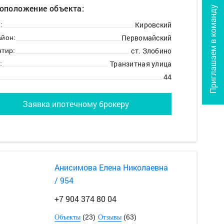
оположение объекта:
Приглашаем в команду
Кировский
:
Первомайский
йон:
ст. Злобино
тир:
Транзитная улица
:
44
Заявка ипотечному брокеру
Анисимова Елена Николаевна
/ 954
+7 904 374 80 04
(23)
(63)
Объекты
Отзывы