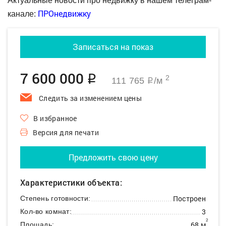
Актуальные новости про недвижку в нашем телеграм-
ПРОнедвижку
канале:
Записаться на показ
7 600 000
q
2
111 765
/м
q
Следить за изменением цены
В избранное
Версия для печати
Предложить свою цену
Характеристики объекта:
Построен
Степень готовности:
3
Кол-во комнат:
2
68 м
Площадь: