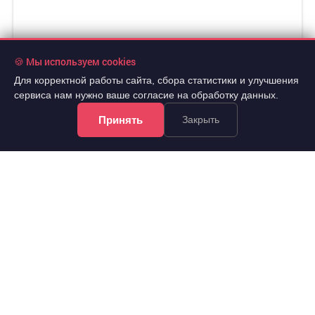
🍪 Мы используем cookies
Для корректной работы сайта, сбора статистики и улучшения
сервиса нам нужно ваше согласие на обработку данных.
Принять
Закрыть
7 500 000 руб.
2
136 612 руб./м
5 эт.
2
2-комн.
54.9 м
из 10
..
Советский, Светлогорский переулок 4