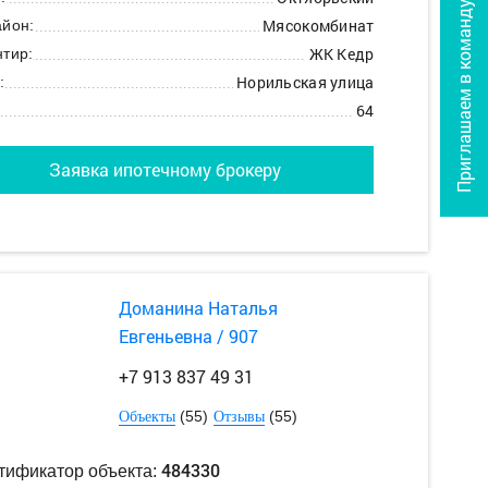
Приглашаем в команду
Мясокомбинат
йон:
ЖК Кедр
тир:
Норильская улица
:
64
Заявка ипотечному брокеру
Доманина Наталья
Евгеньевна / 907
+7 913 837 49 31
(55)
(55)
Объекты
Отзывы
484330
тификатор объекта: