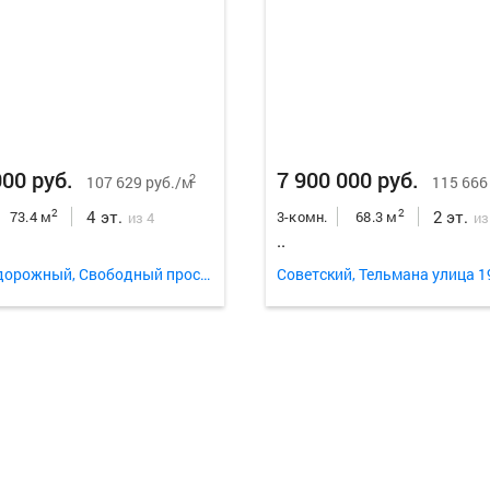
000 руб.
7 900 000 руб.
2
107 629 руб./м
115 666
4 эт.
2 эт.
2
2
73.4 м
3-комн.
68.3 м
из 4
из
..
Железнодорожный, Свободный проспект 63
Советский, Тельмана улица 1