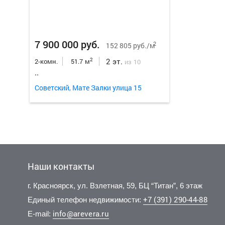
7 900 000 руб.
2
152 805 руб./м
2 эт.
2
2-комн.
51.7 м
из 10
..
Советский, Мате Залки улица 15
Наши контакты
г. Красноярск, ул. Взлетная, 59, БЦ “Титан”, 6 этаж
+7 (391) 290-44-88
Единый телефон недвижимости:
info@arevera.ru
E-mail: