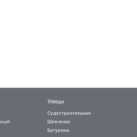
Улицы
Еще
Еще
20
33
ф
ф
Судостроительная
жный
Шевченко
Батурина