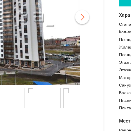
Хара
Степе
Кол-в
Площ
Жила
Площа
Этаж 
Этажн
Матер
Сануз
Балко
Плани
Плита
Мест
Район