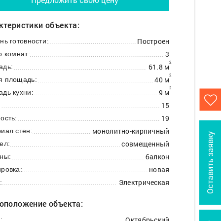
ктеристики объекта:
Построен
нь готовности:
3
о комнат:
2
61.8 м
адь:
2
40 м
я площадь:
2
9 м
дь кухни:
15
:
19
ость:
монолитно-кирпичный
иал стен:
Оставить заявку
совмещенный
ел:
балкон
ны:
новая
ровка:
Электрическая
:
оположение объекта:
Октябрьский
: