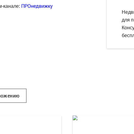
ПРОнедвижку
м-канале:
Недв
для п
Конс
беспл
ложению