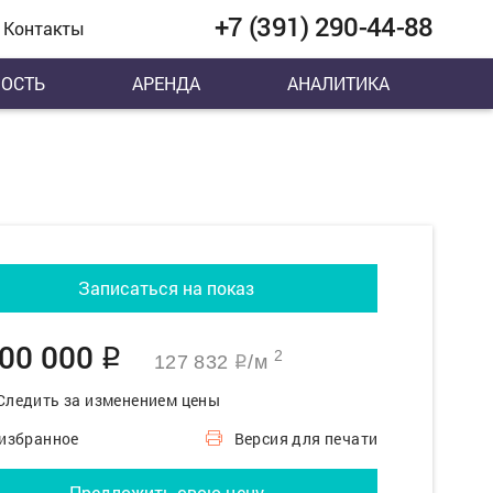
+7 (391) 290-44-88
Контакты
ОСТЬ
АРЕНДА
АНАЛИТИКА
Записаться на показ
900 000
q
2
127 832
/м
q
Следить за изменением цены
 избранное
Версия для печати
Предложить свою цену