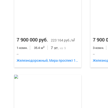
7 900 000 руб.
7 900 
2
223 164 руб./м
7 эт.
2
1-комн.
35.4 м
3-комн.
из 9
..
..
Железнодорожный, Мира проспект 128