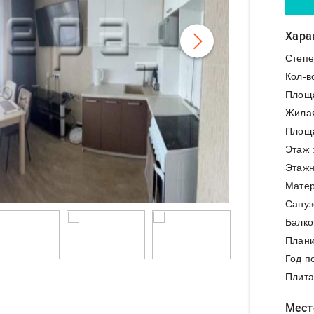
Хара
Степе
Кол-в
Площ
Жила
Площа
Этаж 
Этажн
Матер
Сануз
Балко
Плани
Год п
Плита
Мест