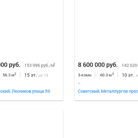
000 руб.
8 600 000 руб.
2
153 996 руб./м
142 620
15 эт.
10 эт.
2
2
56.3 м
3-комн.
60.3 м
из 19
и
..
ский, Лесников улица 59
Советский, Металлургов прос