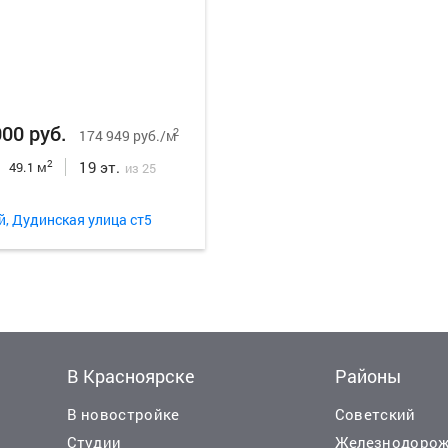
000 руб.
2
174 949 руб./м
19 эт.
2
49.1 м
из 25
й, Дудинская улица ст5
В Красноярске
Районы
В новостройке
Советский
Студии
Железнодоро