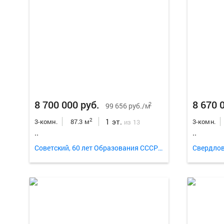
8 700 000 руб.
8 670 
2
99 656 руб./м
1 эт.
2
3-комн.
87.3 м
3-комн.
из 13
..
..
Советский, 60 лет Образования СССР проспект 62а
Свердлов