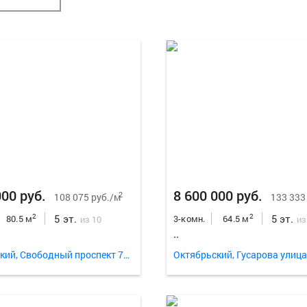
000 руб.
8 600 000 руб.
2
108 075 руб./м
133 333
5 эт.
5 эт.
2
2
80.5 м
3-комн.
64.5 м
из 10
из
..
Октябрьский, Свободный проспект 75ж
Октябрьский, Гусарова улица