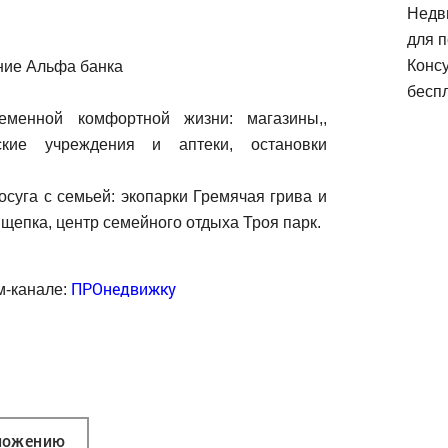
Недв
для п
Конс
ние Альфа банка
беспл
менной комфортной жизни: магазины,,
ские учреждения и аптеки, остановки
суга с семьей: экопарки Гремячая грива и
щепка, центр семейного отдыха Троя парк.
ПРОнедвижку
м-канале:
ложению