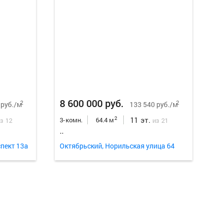
Еще
13
ф
8 600 000 руб.
2
2
 руб./м
133 540 руб./м
11 эт.
2
3-комн.
64.4 м
з 12
из 21
..
пект 13а
Октябрьский, Норильская улица 64