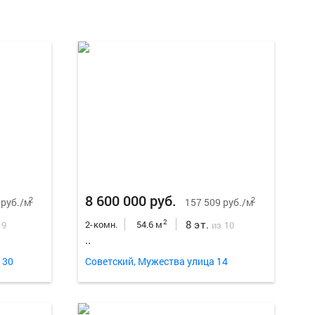
Еще
28
ф
8 600 000 руб.
2
2
 руб./м
157 509 руб./м
8 эт.
2
2-комн.
54.6 м
 9
из 10
..
 30
Советский, Мужества улица 14