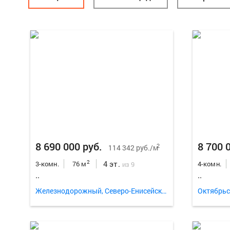
8 690 000 руб.
8 700 
2
114 342 руб./м
4 эт.
2
3-комн.
76 м
4-комн.
из 9
..
..
Железнодорожный, Северо-Енисейская улица 44