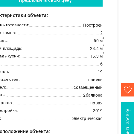
ктеристики объекта:
Построен
нь готовности:
2
о комнат:
2
60 м
адь:
2
28.4 м
я площадь:
2
15.3 м
дь кухни:
6
:
19
ость:
панель
иал стен:
совмещенный
ел:
2балкона
ны:
новая
ровка:
2019
остройки:
Оставить заявку
Электрическая
:
оположение объекта: