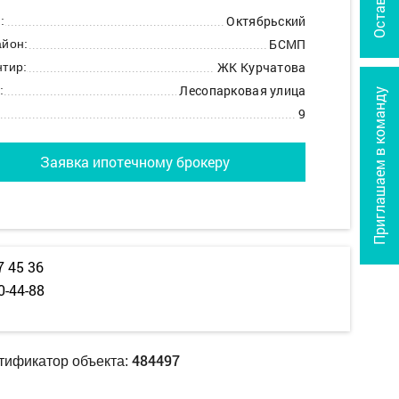
Октябрьский
:
БСМП
йон:
ЖК Курчатова
тир:
Лесопарковая улица
:
Приглашаем в команду
9
Заявка ипотечному брокеру
7 45 36
0-44-88
484497
тификатор объекта: