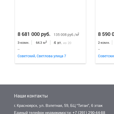
8 681 000 руб.
8 590 
2
135 008 руб./м
4 эт.
2
3-комн.
64.3 м
2-комн.
из 20
..
..
Советский, Светлова улица 7
Советски
Наши контакты
г. Красноярск, ул. Взлетная, 59, БЦ “Титан”, 6 этаж
+7 (391) 290-44-88
Единый телефон недвижимости: