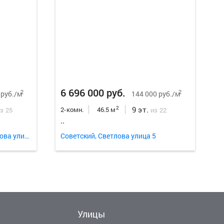
Еще
26
ф
6 696 000 руб.
2
2
 руб./м
144 000 руб./м
9 эт.
2
2-комн.
46.5 м
з 25
из 22
..
Кировский, Академика Вавилова улица 37д
Советский, Светлова улица 5
Улицы