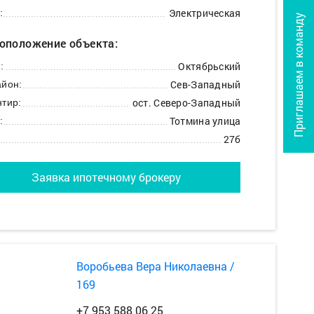
Электрическая
:
Приглашаем в команду
оположение объекта:
Октябрьский
:
Сев-Западный
йон:
ост. Северо-Западный
тир:
Тотмина улица
:
27б
Заявка ипотечному брокеру
Воробьева Вера Николаевна /
169
+7 953 588 06 25