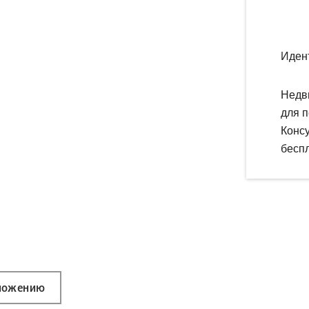
Иден
Недв
для п
Конс
беспл
ложению