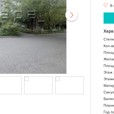
В
Хара
Степе
Кол-в
Площ
Жила
Площа
Этаж 
Этажн
Матер
Сануз
Балко
Плани
Год п