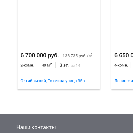
6 700 000 руб.
6 650 
2
136 735 руб./м
3 эт.
2
2-комн.
49 м
4-комн.
из 14
..
..
Октябрьский, Тотмина улица 35а
Ленински
Наши контакты