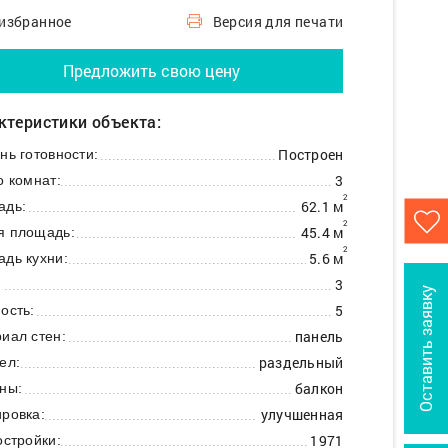
 избранное
Версия для печати
Предложить свою цену
ктеристики объекта:
Построен
нь готовности:
3
о комнат:
2
62.1 м
адь:
2
45.4 м
я площадь:
2
5.6 м
дь кухни:
3
:
Оставить заявку
5
ость:
панель
иал стен:
раздельный
ел:
балкон
ны:
улучшенная
ровка:
1971
остройки: