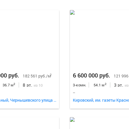
000 руб.
6 600 000 руб.
2
182 561 руб./м
121 996
8 эт.
3 эт.
2
2
36.7 м
3-комн.
54.1 м
из 10
из
..
Центральный, Чернышевского улица 75