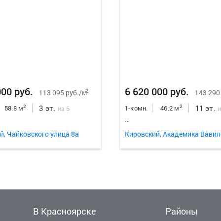
000 руб.
6 620 000 руб.
2
113 095 руб./м
143 290
3 эт.
11 эт.
2
2
58.8 м
1-комн.
46.2 м
из 5
и
..
й, Чайковского улица 8а
В Красноярске
Районы