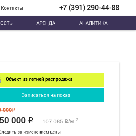
+7 (391) 290-44-88
Контакты
ОСТЬ
АРЕНДА
АНАЛИТИКА
Объект из летней распродажи
Записаться на показ
0 000
q
650 000
q
2
107 085
/м
q
Следить за изменением цены