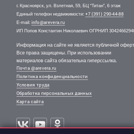
г. Красноярск, ул. Взлетная, 59, БЦ “Титан”, 6 этаж
+7 (391) 290-44-88
Единый телефон недвижимости:
info@arevera.ru
E-mail:
ИП Попов Константин Николаевич ОГРНИП 3042466294
11 000 000 руб.
4 500 000 руб.
10 500
6 700 
2
2
101 580 руб./м
177 134 руб./м
16 эт.
3 эт.
2
2
2-комн.
2-комн.
62.1 м
44.3 м
3-комн.
2-комн.
из 5
из 16
Информация на сайте не является публичной оферт
..
..
..
..
Все права защищены. При использовании
Свердловский, Карамзина улица 21
Октябрьский, Тотмина улица 20
Октябрьс
материалов сайта обязательна гиперссылка.
Почта @arevera.ru
Политика конфиденциальности
Условия труда
Обработка персональных данных
Карта сайта