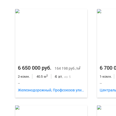
6 650 000 руб.
6 700 
2
164 198 руб./м
4 эт.
2
2-комн.
40.5 м
1-комн.
из 5
..
..
Железнодорожный, Профсоюзов улица 38