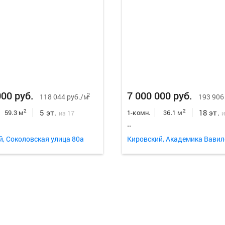
000 руб.
7 000 000 руб.
2
118 044 руб./м
193 906
5 эт.
18 эт.
2
2
59.3 м
1-комн.
36.1 м
из 17
и
..
й, Соколовская улица 80а