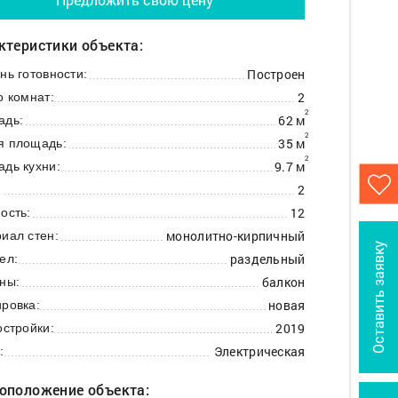
ктеристики объекта:
Построен
нь готовности:
2
о комнат:
2
62 м
адь:
2
35 м
я площадь:
2
9.7 м
дь кухни:
2
:
12
ость:
монолитно-кирпичный
иал стен:
Оставить заявку
раздельный
ел:
балкон
ны:
новая
ровка:
2019
остройки:
Электрическая
:
оположение объекта: