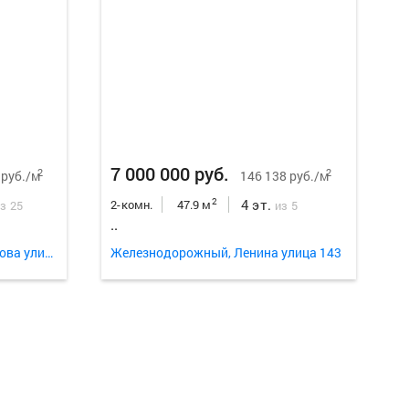
Еще
22
ф
7 000 000 руб.
2
2
 руб./м
146 138 руб./м
4 эт.
2
2-комн.
47.9 м
з 25
из 5
..
Кировский, Академика Вавилова улица 37г
Железнодорожный, Ленина улица 143