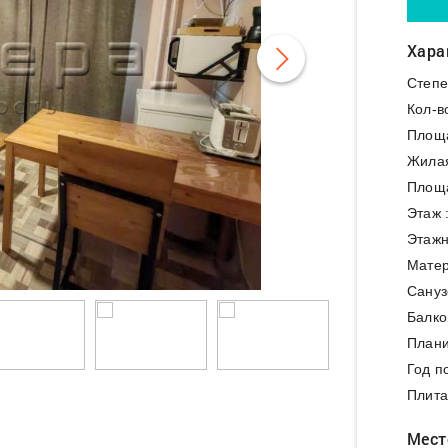
Хара
Степе
Кол-в
Площ
Жила
Площа
Этаж 
Этажн
Матер
Сануз
Балко
Плани
Год п
Плита
Мест