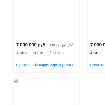
7 000 000 руб.
7 000 
2
149 893 руб./м
2 эт.
2
3-комн.
46.7 м
2-комн.
из 5
..
..
Центральный, Карла Маркса улица 129
Советски