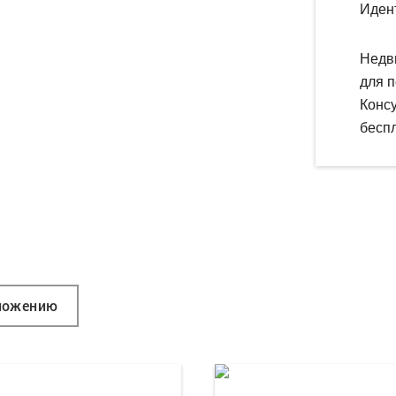
Иден
Недв
для п
Конс
беспл
ложению