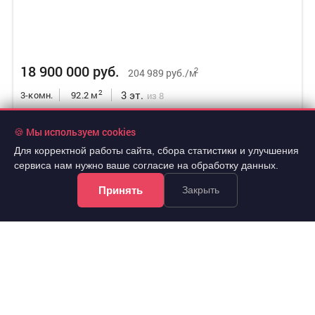
18 900 000 руб.
2
204 989 руб./м
3 эт.
2
3-комн.
92.2 м
из 8
..
🍪 Мы используем cookies
Свердловский, Парусная улица 8
Для корректной работы сайта, сбора статистики и улучшения
сервиса нам нужно ваше согласие на обработку данных.
Принять
Закрыть