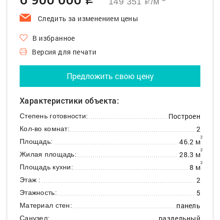
q
149 351
/м
q
Следить за изменением цены
В избранное
Версия для печати
Предложить свою цену
Характеристики объекта:
Построен
Степень готовности:
2
Кол-во комнат:
2
46.2 м
Площадь:
2
28.3 м
Жилая площадь:
2
8 м
Площадь кухни:
2
Этаж :
5
Этажность:
панель
Материал стен:
раздельный
Санузел: