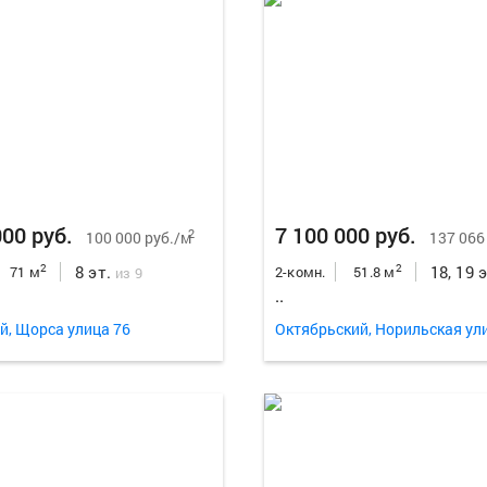
000 руб.
7 100 000 руб.
2
100 000 руб./м
137 066
8 эт.
18, 19 
2
2
71 м
2-комн.
51.8 м
из 9
..
й, Щорса улица 76
Октябрьский, Норильская ул