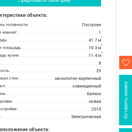
ктеристики объекта:
Построен
нь готовности:
1
о комнат:
2
41.7 м
адь:
2
19.3 м
я площадь:
2
11.4 м
дь кухни:
8
:
25
ость:
монолитно-кирпичный
иал стен:
Оставить заявку
совмещенный
ел:
балкон
ны:
новая
ровка:
2015
остройки:
Электрическая
:
оположение объекта: