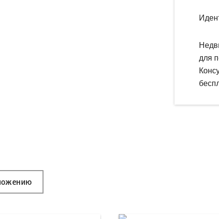
Иден
Недв
для п
Конс
беспл
ложению