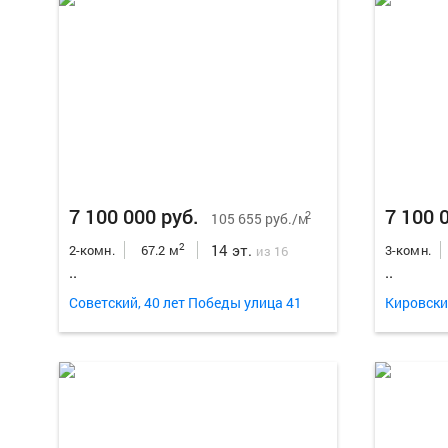
7 100 000 руб.
7 100 
2
105 655 руб./м
14 эт.
2
2-комн.
67.2 м
3-комн.
из 16
..
..
Советский, 40 лет Победы улица 41
Кировски