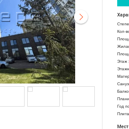
Хара
Степе
Кол-в
Площ
Жила
Площа
Этаж 
Этажн
Матер
Сануз
Балко
Плани
Год п
Плита
Мест