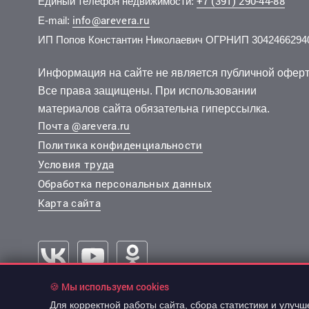
+7 (391) 290-44-88
Единый телефон недвижимости:
info@arevera.ru
E-mail:
ИП Попов Константин Николаевич ОГРНИП 3042466294
6 547 000 руб.
5 200 000 руб.
6 547 
2 000 
2
2
157 002 руб./м
89 501 руб./м
3 эт.
5 эт.
2
2
2-комн.
3-комн.
41.7 м
58.1 м
2-комн.
комнат.
из 19
из 5
Информация на сайте не является публичной оферт
..
..
..
..
Все права защищены. При использовании
Свердловский, Лесников улица 57
Ленинский, Мичурина улица 23а
Свердлов
Ленински
материалов сайта обязательна гиперссылка.
Почта @arevera.ru
Политика конфиденциальности
Условия труда
Обработка персональных данных
Карта сайта
🍪 Мы используем cookies
5 970 000 руб.
2
143 165 руб./м
Для корректной работы сайта, сбора статистики и улуч
© 2003-2026 “АРЕВЕРА-Недвижимость”