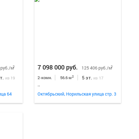
Еще
20
ф
7 098 000 руб.
2
2
 руб./м
125 406 руб./м
эт.
5 эт.
2
2-комн.
56.6 м
из 19
из 17
..
ица 64
Октябрьский, Норильская улица стр. 3