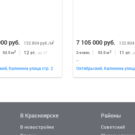
000 руб.
7 105 000 руб.
2
132 804 руб./м
132 804
12 эт.
11 эт.
2
2
53.5 м
2-комн.
53.5 м
из 17
и
..
кий, Калинина улица стр. 2
Октябрьский, Калинина улица
В Красноярске
Районы
В новостройке
Советский