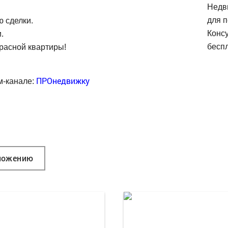
Недв
для п
 сделки.
Конс
.
беспл
красной квартиры!
ПРОнедвижку
м-канале:
ложению