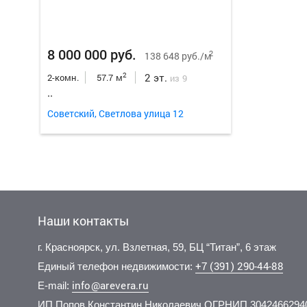
8 000 000 руб.
2
138 648 руб./м
2 эт.
2
2-комн.
57.7 м
из 9
..
Советский, Светлова улица 12
Наши контакты
г. Красноярск, ул. Взлетная, 59, БЦ “Титан”, 6 этаж
+7 (391) 290-44-88
Единый телефон недвижимости:
info@arevera.ru
E-mail:
ИП Попов Константин Николаевич ОГРНИП 3042466294