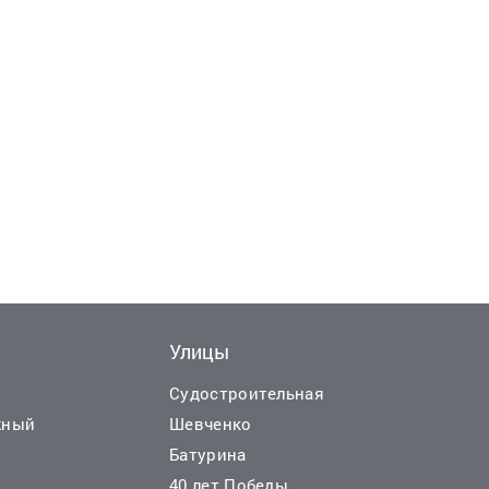
Улицы
Еще
Еще
27
37
ф
ф
Судостроительная
жный
Шевченко
Батурина
40 лет Победы