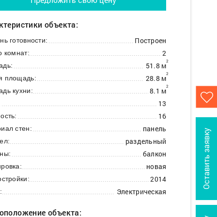
ктеристики объекта:
Построен
нь готовности:
2
о комнат:
2
51.8 м
адь:
2
28.8 м
я площадь:
2
8.1 м
дь кухни:
13
:
16
ость:
панель
иал стен:
Оставить заявку
раздельный
ел:
балкон
ны:
новая
ровка:
2014
остройки:
Электрическая
:
оположение объекта: