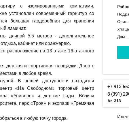
артиру с изолированными комнатами,
Район
хне установлен современный гарнитур со
Подра
ется большая гардеробная для хранения
Ориен
ный ламинат.
Улица
ты длиной 5,5 метров - дополнительное
Дом:
 отдыха, кабинет или оранжерею.
тся расположение на 13 этаже 16-этажного
я детская и спортивная площадки. Двор с
местами в любое время.
турой. В пешей доступности находятся
+7 913 55
 центр «На Свободном», торговый центр
8 (391) 29
кола «Универс» и детские сады. Вблизи
Аг. 313
рситета, парк «Троя» и экопарк «Гремячая
Иден
обраться в любую точку города.