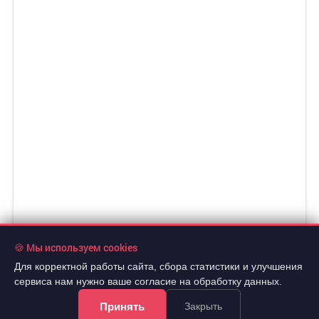
🍪 Мы используем cookies
2 640 000 руб.
2
146 667 руб./м
Для корректной работы сайта, сбора статистики и улучшения
сервиса нам нужно ваше согласие на обработку данных.
5 эт.
2
гостин.
18 м
из 5
..
Принять
Закрыть