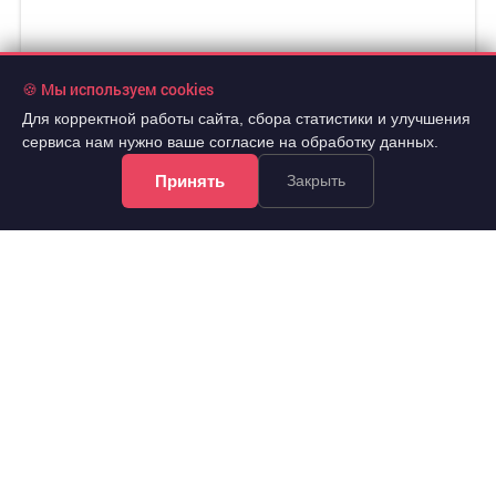
2 100 000 руб.
🍪 Мы используем cookies
2
116 667 руб./м
Для корректной работы сайта, сбора статистики и улучшения
4 эт.
2
1-комн.
18 м
из 5
сервиса нам нужно ваше согласие на обработку данных.
..
Принять
Закрыть
Кировский, Коммунальная улица 6