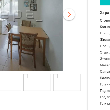
Хара
Степе
Кол-в
Площ
Жила
Площа
Этаж 
Этажн
Матер
Сануз
Балко
Плани
Подхо
Год п
Плита