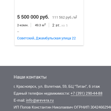
5 500 000 руб.
2
111 562 руб./м
2 эт.
2
2-комн.
49.3 м
из 5
..
Советский, Джамбульская улица 22
Наши контакты
г. Красноярск, ул. Взлетная, 59, БЦ “Титан”, 6 этаж
+7 (391) 290-44-88
Единый телефон недвижимости:
info@arevera.ru
E-mail:
ИП Попов Константин Николаевич ОГРНИП 3042466294
5 300 000 руб.
8 190 000 руб.
7 500 
5 000 
2
2
105 788 руб./м
114 706 руб./м