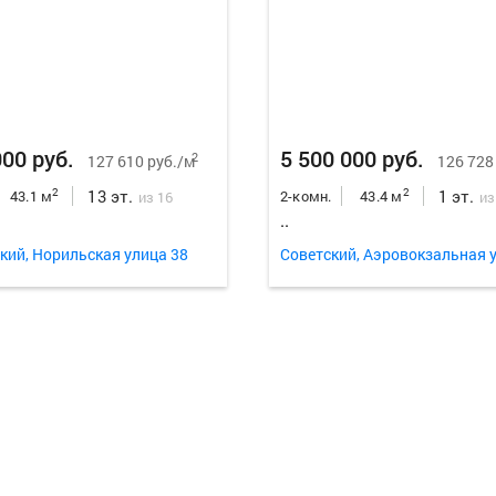
000 руб.
5 500 000 руб.
2
127 610 руб./м
126 728
13 эт.
1 эт.
2
2
43.1 м
2-комн.
43.4 м
из 16
из
..
кий, Норильская улица 38
Советский, Аэровокзальная 