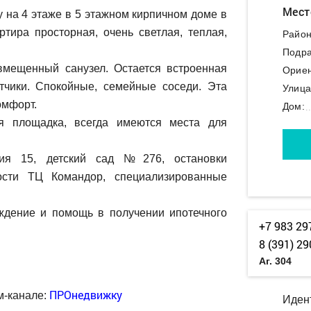
Мест
 на 4 этаже в 5 этажном кирпичном доме в
тира просторная, очень светлая, теплая,
Район
Подра
вмещенный санузел. Остается встроенная
Ориен
етчики. Спокойные, семейные соседи. Эта
Улица
омфорт.
Дом:
 площадка, всегда имеются места для
я 15, детский сад №276, остановки
ости ТЦ Командор, специализированные
дение и помощь в получении ипотечного
+7 983 29
8 (391) 29
Аг. 304
ПРОнедвижку
м-канале:
Иден