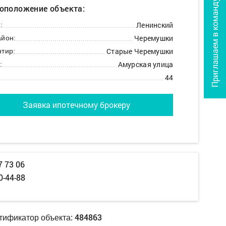
Приглашаем в команду
оположение объекта:
Ленинский
:
Черемушки
йон:
Старые Черемушки
тир:
Амурская улица
:
44
Заявка ипотечному брокеру
7 73 06
0-44-88
484863
тификатор объекта: