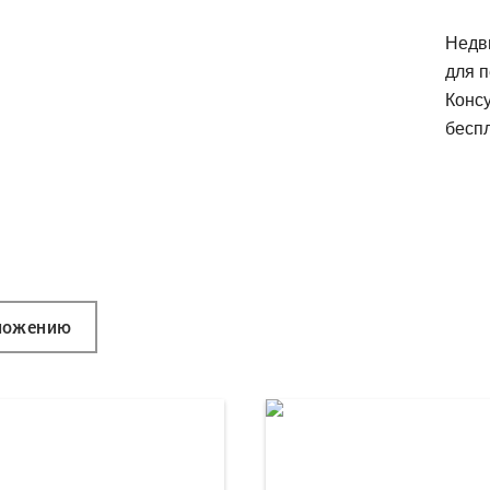
Недв
для п
Конс
беспл
ложению