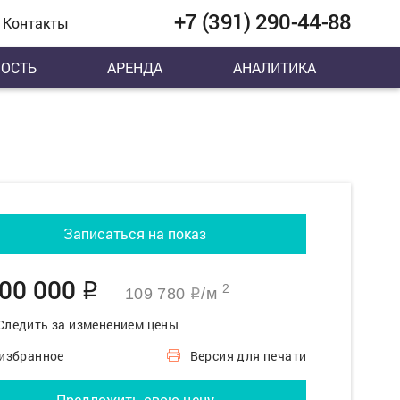
+7 (391) 290-44-88
Контакты
ОСТЬ
АРЕНДА
АНАЛИТИКА
Записаться на показ
500 000
q
2
109 780
/м
q
Следить за изменением цены
 избранное
Версия для печати
Предложить свою цену