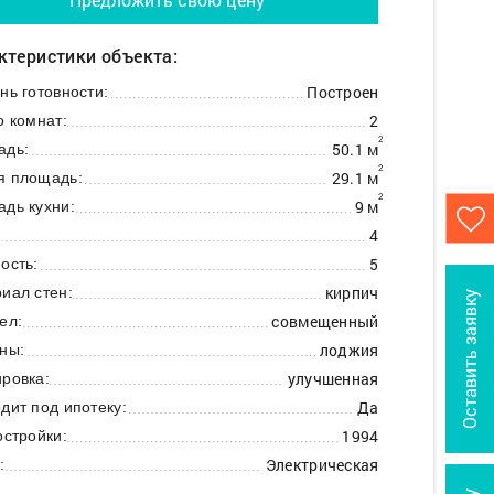
ктеристики объекта:
Построен
нь готовности:
2
о комнат:
2
50.1 м
адь:
2
29.1 м
я площадь:
2
9 м
дь кухни:
4
:
5
ость:
кирпич
иал стен:
Оставить заявку
совмещенный
ел:
лоджия
ны:
улучшенная
ровка:
Да
дит под ипотеку:
1994
остройки:
Электрическая
: