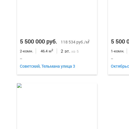
5 500 000 руб.
5 500 
2
118 534 руб./м
2 эт.
2
2-комн.
46.4 м
1-комн.
из 5
..
..
Советский, Тельмана улица 3
Октябрьс