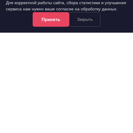
Для корректной работы сайта, сбора статистики и улучшения
сервиса нам нужно ваше согласие на обработку данных.
5 000 000 руб.
2
123 762 руб./м
Принять
Закрыть
8 эт.
2
1-комн.
40.4 м
из 9
..
Советский, 60 лет Образования СССР проспект 54а