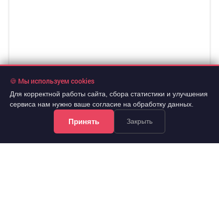
🍪 Мы используем cookies
Для корректной работы сайта, сбора статистики и улучшения
сервиса нам нужно ваше согласие на обработку данных.
Принять
Закрыть
14 400 000 руб.
2
200 557 руб./м
7 эт.
2
2-комн.
71.8 м
из 8
..
Советский, Петра Ломако улица 8