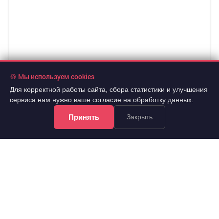
🍪 Мы используем cookies
Для корректной работы сайта, сбора статистики и улучшения
сервиса нам нужно ваше согласие на обработку данных.
Принять
Закрыть
3 500 000 руб.
2
109 375 руб./м
2 эт.
2
1-комн.
32 м
из 3
..
Советский, Шахтеров улица 6а