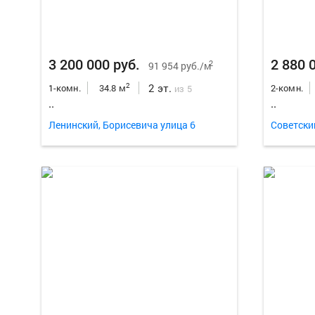
3 200 000 руб.
2 880 
2
91 954 руб./м
2 эт.
2
1-комн.
34.8 м
2-комн.
из 5
..
..
Ленинский, Борисевича улица 6
Советски