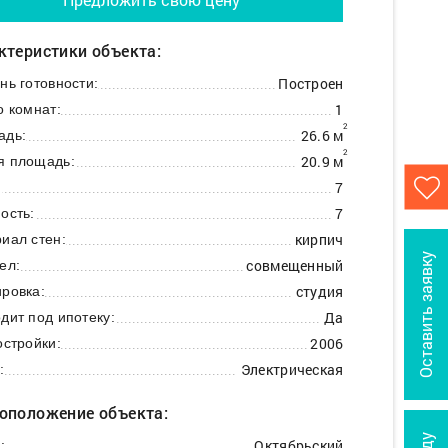
ктеристики объекта:
Построен
нь готовности:
1
о комнат:
2
26.6 м
адь:
2
20.9 м
я площадь:
7
:
7
ость:
кирпич
иал стен:
Оставить заявку
совмещенный
ел:
студия
ровка:
Да
дит под ипотеку:
2006
остройки:
Электрическая
:
оположение объекта:
Октябрьский
: