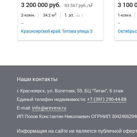
3 200 000 руб.
3 100 
2
93 567 руб./м
1 эт.
2
2-комн.
34.2 м
1-комн.
из 1
..
..
Красноярский край, Титова улица 3
Октябрьс
Наши контакты
г. Красноярск, ул. Взлетная, 59, БЦ “Титан”, 6 этаж
+7 (391) 290-44-88
Единый телефон недвижимости:
info@arevera.ru
E-mail:
ИП Попов Константин Николаевич ОГРНИП 3042466294
4 650 000 руб.
6 700 000 руб.
4 400 
3 500 
2
2
172 222 руб./м
167 920 руб./м
5 эт.
2 эт.
2
2
1-комн.
1-комн.
27 м
39.9 м
1-комн.
1-комн.
из 17
из 5
Информация на сайте не является публичной оферт
..
..
..
..