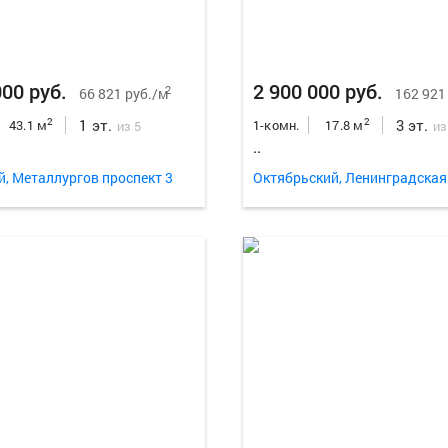
000 руб.
2 900 000 руб.
2
66 821 руб./м
162 921
1 эт.
3 эт.
2
2
43.1 м
1-комн.
17.8 м
из 5
из
..
й, Металлургов проспект 3
Октябрьский, Ленинградская