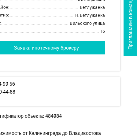
Приглашаем в команду
Ветлужанка
йон:
Н.Ветлужанка
тир:
Вильского улица
:
16
Заявка ипотечному брокеру
4 99 56
0-44-88
484984
тификатор объекта:
ижимость от Калининграда до Владивостока