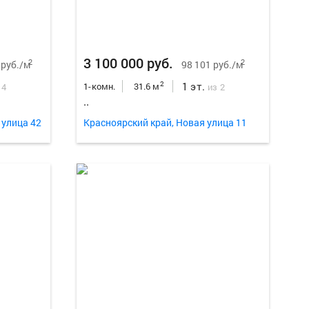
3 100 000 руб.
2
2
 руб./м
98 101 руб./м
1 эт.
2
1-комн.
31.6 м
 4
из 2
..
 улица 42
Красноярский край, Новая улица 11
Еще
9
фо