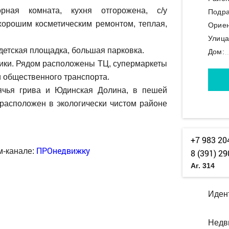
рная комната, кухня отгорожена, с/у
Подра
хорошим косметическим ремонтом, теплая,
Ориен
Улица
детская площадка, большая парковка.
Дом:
ики. Рядом расположены ТЦ, супермаркеты
и общественного транспорта.
ячья грива и Юдинская Долина, в пешей
расположен в экологически чистом районе
+7 983 20
ПРОнедвижку
м-канале:
8 (391) 29
Аг. 314
Иден
Недв