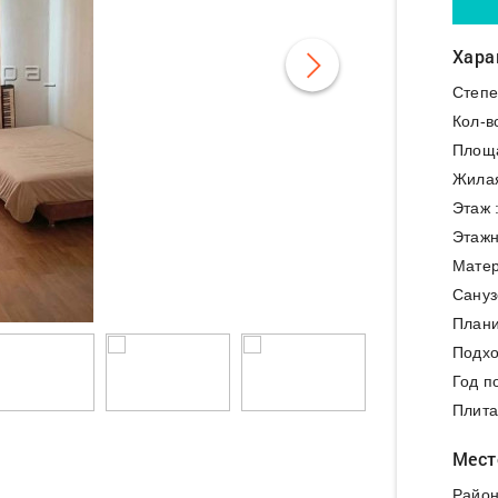
Хара
Степе
Кол-в
Площ
Жила
Этаж 
Этажн
Матер
Сануз
Плани
Подхо
Год п
Плита
Мест
Район