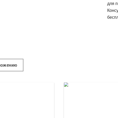
для п
Конс
беспл
ложению