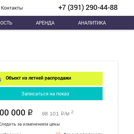
+7 (391) 290-44-88
Контакты
ОСТЬ
АРЕНДА
АНАЛИТИКА
Объект из летней распродажи
Записаться на показ
100 000
q
2
98 101
/м
q
Следить за изменением цены