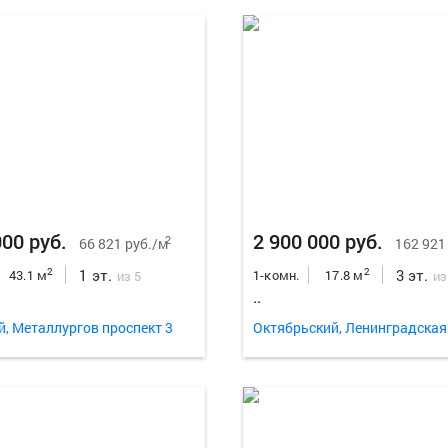
000 руб.
2 900 000 руб.
2
66 821 руб./м
162 921
1 эт.
3 эт.
2
2
43.1 м
1-комн.
17.8 м
из 5
из
..
й, Металлургов проспект 3
Октябрьский, Ленинградская