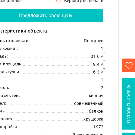
 избранное
Версия для печати
Предложить свою цену
ктеристики объекта:
Построен
нь готовности:
1
о комнат:
2
31.6 м
адь:
2
19.4 м
я площадь:
2
6.3 м
дь кухни:
1
:
2
Оставить заявку
ость:
кирпич
иал стен:
совмещенный
ел:
балкон
ны:
хрущевка
ровка:
1972
остройки:
Электрическая
: