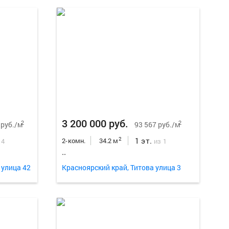
Еще
18
ф
3 200 000 руб.
2
2
 руб./м
93 567 руб./м
1 эт.
2
2-комн.
34.2 м
 4
из 1
..
 улица 42
Красноярский край, Титова улица 3