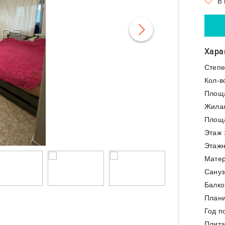
В
Хара
Степе
Кол-в
Площ
Жила
Площа
Этаж 
Этажн
Матер
Сануз
Балко
Плани
Год п
Плита