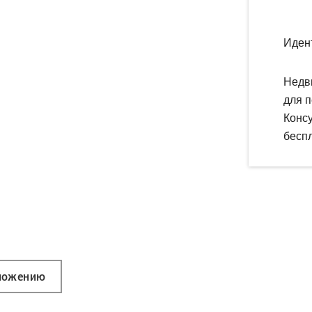
Иден
Недв
для п
Конс
беспл
ложению