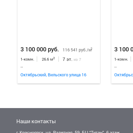
3 100 000 руб.
3 100 
2
116 541 руб./м
7 эт.
2
1-комн.
26.6 м
1-комн.
из 7
..
..
Октябрьский, Вильского улица 16
Октябрьс
Наши контакты
г. Красноярск, ул. Взлетная, 59, БЦ “Титан”, 6 этаж