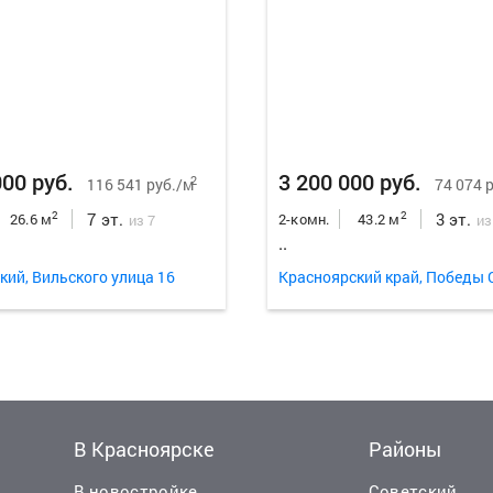
000 руб.
3 200 000 руб.
2
116 541 руб./м
74 074 
7 эт.
3 эт.
2
2
26.6 м
2-комн.
43.2 м
из 7
из
..
кий, Вильского улица 16
В Красноярске
Районы
В новостройке
Советский