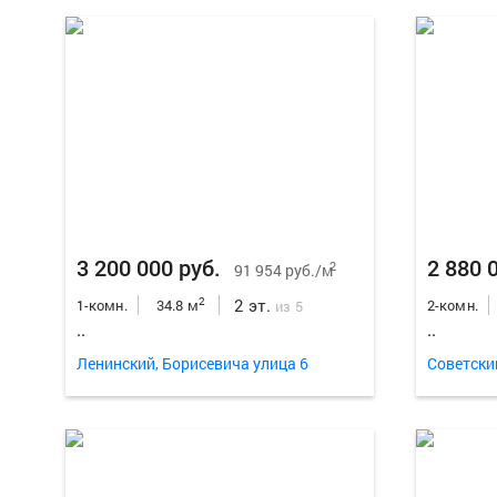
3 200 000 руб.
2 880 
2
91 954 руб./м
2 эт.
2
1-комн.
34.8 м
2-комн.
из 5
..
..
Ленинский, Борисевича улица 6
Советски