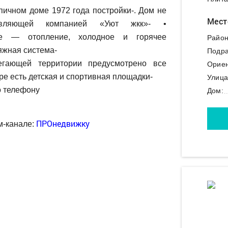
пичном доме 1972 года постройки-. Дом не
Мест
равляющей компанией «Уют жкк»- •
ые — отопление, холодное и горячее
Район
яжная система-
Подра
ающей территории предусмотрено все
Ориен
е есть детская и спортивная площадки-
Улица
о телефону
Дом:
ПРОнедвижку
м-канале: