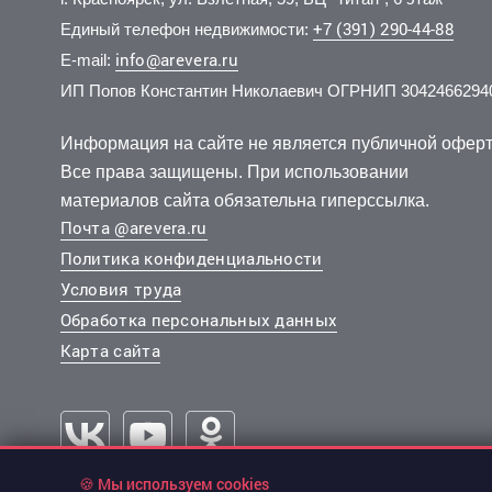
+7 (391) 290-44-88
Единый телефон недвижимости:
info@arevera.ru
E-mail:
ИП Попов Константин Николаевич ОГРНИП 3042466294
3 800 000 руб.
6 300 000 руб.
3 999 
6 200 
2
2
120 635 руб./м
102 773 руб./м
1 эт.
2 эт.
2
2
1-комн.
3-комн.
31.5 м
61.3 м
1-комн.
4-комн.
из 5
из 5
Информация на сайте не является публичной оферт
..
..
..
..
Все права защищены. При использовании
Ленинский, Энергетиков улица 32
Кировский, Новая улица 60
Краснояр
Краснояр
материалов сайта обязательна гиперссылка.
Почта @arevera.ru
Политика конфиденциальности
Условия труда
Обработка персональных данных
Карта сайта
🍪 Мы используем cookies