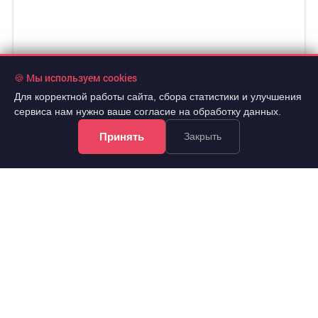
🍪 Мы используем cookies
Для корректной работы сайта, сбора статистики и улучшения
сервиса нам нужно ваше согласие на обработку данных.
Принять
Закрыть
12 490 000 руб.
2
176 164 руб./м
8 эт.
2
3-комн.
70.9 м
из 8
..
Советский, Петра Подзолкова улица 12